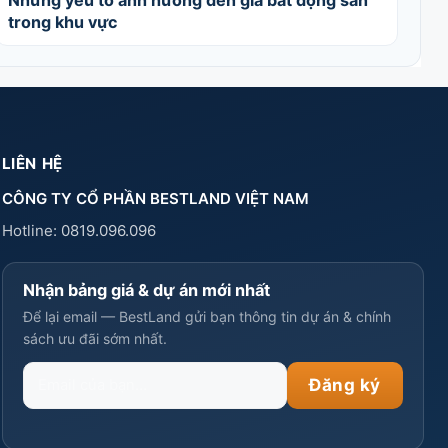
Những yếu tố ảnh hưởng đến giá bất động sản
trong khu vực
LIÊN HỆ
CÔNG TY CỔ PHẦN BESTLAND VIỆT NAM
Hotline:
0819.096.096
Nhận bảng giá & dự án mới nhất
Để lại email — BestLand gửi bạn thông tin dự án & chính
sách ưu đãi sớm nhất.
Email
Đăng ký
của
bạn