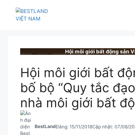
Chuyển
đến
nội
dung
BESTLAND.VN
•
MARKETING BẤT ĐỘ
Hội môi giới bất động sản 
Hội môi giới bất đ
bố bộ “Quy tắc đạ
nhà môi giới bất đ
BestLand
Đăng:
15/11/2018
Cập nhật:
07/08/2