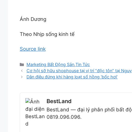
Ánh Dương
Theo Nhịp sống kinh tế
Source link
Danh
Marketing Bất Động Sản
,
Tin Tức
mục
Cơ hội sỡ hữu shophouse tại vị trí “độc tôn” tại Ngu
Dân điêu đứng khi hàng loạt sổ hồng ‘bốc hơi’
BestLand
BestLand — đại lý phân phối bất độ
0819.096.096.