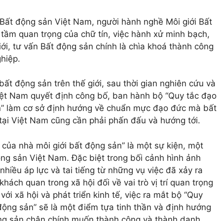
i Bất động sản Việt Nam, người hành nghề Môi giới Bất
tầm quan trọng của chữ tín, việc hành xử minh bạch,
iới, tư vấn Bất động sản chính là chìa khoá thành công
ghiệp.
bất động sản trên thế giới, sau thời gian nghiên cứu và
Việt Nam quyết định công bố, ban hành bộ “Quy tắc đạo
n” làm cơ sở định hướng về chuẩn mực đạo đức mà bất
tại Việt Nam cũng cần phải phấn đấu và hướng tới.
của nhà môi giới bất động sản” là một sự kiện, một
ộng sản Việt Nam. Đặc biệt trong bối cảnh hình ảnh
hiều áp lực và tai tiếng từ những vụ việc đã xảy ra
ách quan trong xã hội đối về vai trò vị trí quan trọng
ới xã hội và phát triển kinh tế, việc ra mắt bộ “Quy
động sản” sẽ là một điểm tựa tinh thần và định hướng
ng sản chân chính muốn thành công và thành danh