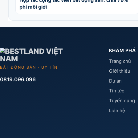
Hợp tác cộng tác viên bất động sản: chia 79%
phí môi giới
KHÁM PHÁ
Trang chủ
BẤT ĐỘNG SẢN · UY TÍN
Giới thiệu
0819.096.096
Dự án
Tin tức
Tuyển dụng
Liên hệ