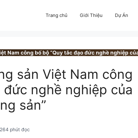
Trang chủ
Giới Thiệu
Dự Án
NG SẢN
Việt Nam công bố bộ “Quy tắc đạo đức nghề nghiệp của
ộng sản Việt Nam công
o đức nghề nghiệp của
ộng sản”
026
4 phút đọc