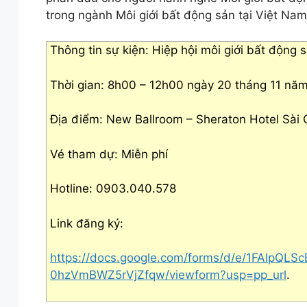
trong ngành Môi giới bất động sản tại Việt Nam
Thông tin sự kiện: Hiệp hội môi giới bất độn
Thời gian: 8h00 – 12h00 ngày 20 tháng 11 nă
Địa điểm: New Ballroom – Sheraton Hotel Sài
Vé tham dự: Miễn phí
Hotline: 0903.040.578
Link đăng ký:
https://docs.google.com/forms/d/e/1FAIpQ
0hzVmBWZ5rVjZfqw/viewform?usp=pp_url
.