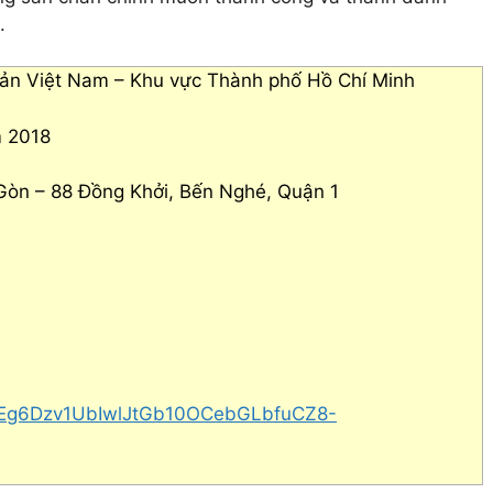
.
g sản Việt Nam – Khu vực Thành phố Hồ Chí Minh
m 2018
 Gòn – 88 Đồng Khởi, Bến Nghé, Quận 1
LScEg6Dzv1UbIwlJtGb10OCebGLbfuCZ8-