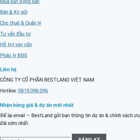
Mua bất động sản
Bán & Ký gửi
Cho thuê & Quản lý
Tư vấn đầu tư
Hỗ trợ vay vốn
Pháp lý BĐS
Liên hệ
CÔNG TY CỔ PHẦN BESTLAND VIỆT NAM
Hotline:
0819.096.096
Nhận bảng giá & dự án mới nhất
Để lại email — BestLand gửi bạn thông tin dự án & chính sách ưu
đãi sớm nhất.
Email
ĐĂNG KÝ