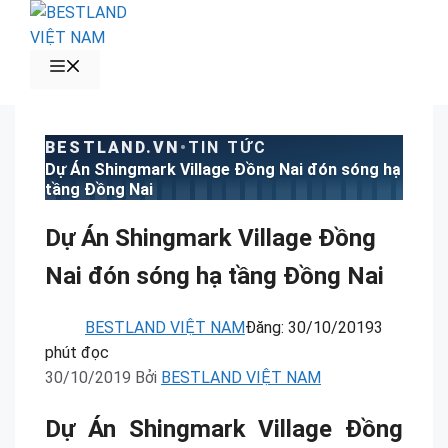
Chuyển
đến
nội
MENU
dung
BESTLAND.VN
•
TIN TỨC
Dự Án Shingmark Village Đồng Nai đón sóng hạ
tầng Đồng Nai
Dự Án Shingmark Village Đồng
Nai đón sóng hạ tầng Đồng Nai
BESTLAND VIỆT NAM
Đăng:
30/10/2019
3
phút đọc
30/10/2019
Bởi
BESTLAND VIỆT NAM
Dự Án Shingmark Village Đồng