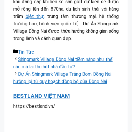
khu đẳng cấp khi liền kề sân golf dự kiến sẽ được
mở rộng lên đến 870ha, du lịch sinh thái với hàng
trăm
biệt thự
, trung tâm thương mại, hệ thống
trường học, bệnh viện quốc tế,… Dự Án Shingmark
Village Đồng Nai được thừa hưởng không gian sống
trong lành và cảnh quan đẹp.
Danh
Tin Tức
mục
Shingmark Village Đồng Nai tiềm năng như thế
nào mà lại thu hút nhà đầu tư?
Dự Án Shingmark Village Trảng Bom Đồng Nai
hưởng lợi từ quy hoạch đồng bộ của Đồng Nai
BESTLAND VIỆT NAM
https://bestland.vn/