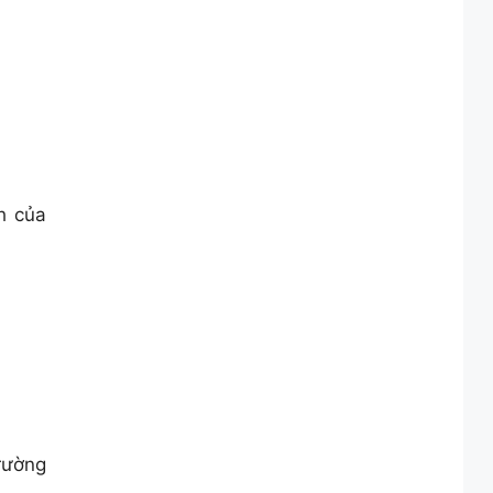
h của
rường