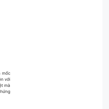
m mốc
ền với
ệt mà
chứng