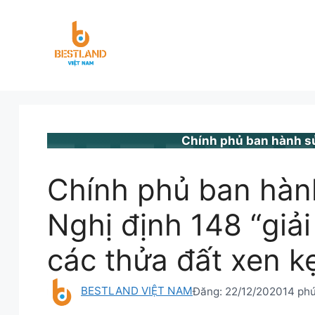
Chuyển
đến
nội
dung
BESTLAND.VN
•
QUY HOẶCH ĐẤT ĐAI
Chính phủ ban hành sử
Chính phủ ban hàn
Nghị định 148 “giả
các thửa đất xen k
BESTLAND VIỆT NAM
Đăng:
22/12/2020
14 ph