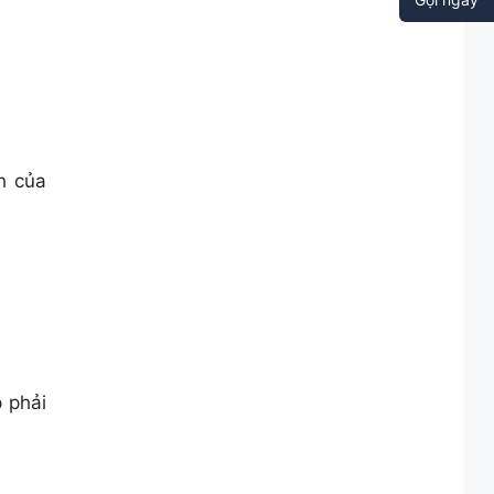
h của
 phải