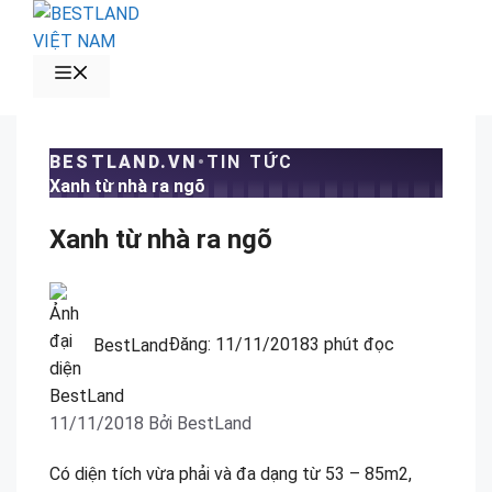
Chuyển
đến
nội
MENU
dung
BESTLAND.VN
•
TIN TỨC
Xanh từ nhà ra ngõ
Xanh từ nhà ra ngõ
BestLand
Đăng:
11/11/2018
3 phút đọc
11/11/2018
Bởi
BestLand
Có diện tích vừa phải và đa dạng từ 53 – 85m2,