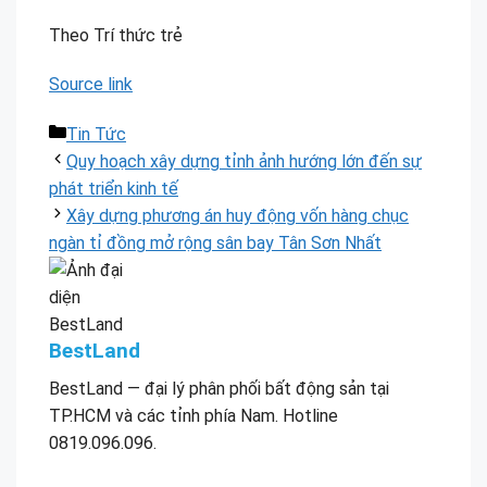
Theo Trí thức trẻ
Source link
Danh
Tin Tức
mục
Quy hoạch xây dựng tỉnh ảnh hướng lớn đến sự
phát triển kinh tế
Xây dựng phương án huy động vốn hàng chục
ngàn tỉ đồng mở rộng sân bay Tân Sơn Nhất
BestLand
BestLand — đại lý phân phối bất động sản tại
TP.HCM và các tỉnh phía Nam. Hotline
0819.096.096.