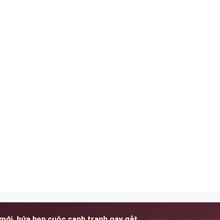
mới, hứa hẹn cuộc cạnh tranh gay gắt