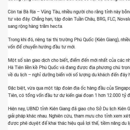
Còn tại Bà Rịa – Vũng Tàu, nhiều người cho rằng tỉnh này bỗn
tư vào đây. Chẳng hạn, tập đoàn Tuần Châu, BRG, FLC, Noval
sang rộng hàng trăm hecta.
Trong khi đó, riêng tại thị trường Phú Quốc (Kiên Giang), nh
vốn để chuyển hướng đầu tư mới.
Một số sàn giao dịch cho biết, điểm đến mới nhất của các nh
Hà Tiên liền kề Phú Quốc và đang được địa phương chú trọng 
về du lịch – nghỉ dưỡng biển với số lượng du khách đến đây
Đặc biệt, vừa qua một tập đoàn địa ốc hàng đầu của Singapo
Tiên, có tổng vốn đầu tư dự kiến giai đoạn 1 hơn 12.000 tỷ 
Hiện nay, UBND tỉnh Kiên Giang đã giao cho Sở Du lịch Kiên 
giải pháp khác nhau. Nghiên cứu, tham mưu cho tỉnh xem xét
được phê duyệt để khai thác hiệu quả lợi thế, tiềm năng du l