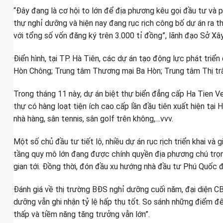
“Đây đang là cơ hội to lớn để địa phương kêu gọi đầu tư và 
thự nghỉ dưỡng và hiện nay đang rục rịch công bố dự án ra t
với tổng số vốn đăng ký trên 3.000 tỉ đồng”, lãnh đạo Sở Xâ
Điển hình, tại TP. Hà Tiên, các dự án tạo động lực phát triển
Hòn Chông; Trung tâm Thương mại Ba Hòn; Trung tâm Thị trấ
Trong tháng 11 này, dự án biệt thự biển đẳng cấp Ha Tien Ven
thự có hàng loạt tiện ích cao cấp lần đầu tiên xuất hiện tại
nhà hàng, sân tennis, sân golf trên không,…vvv.
Một số chủ đầu tư tiết lộ, nhiều dự án rục rịch triển khai và
tầng quy mô lớn đang được chính quyền địa phương chú trọng
gian tới. Đồng thời, đón đầu xu hướng nhà đầu tư Phú Quốc 
Đánh giá về thị trường BĐS nghỉ dưỡng cuối năm, đại diện C
dưỡng vẫn ghi nhận tỷ lệ hấp thụ tốt. So sánh những điểm 
thấp và tiềm năng tăng trưởng vẫn lớn”.