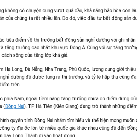
g không có chuyện cung vượt quá cầu, khả năng bão hòa còn lâu m
 của chúng ta rất nhiều lần. Do đó, việc đầu tư bất động sản du 
 tiêu điểm về thị trường bất động sản nghỉ dưỡng với ghi nhận
à tăng trưởng cao nhất khu vực Đông Á. Cùng với sự tăng trưởng
cách sống của tầng lớp khá giả.
gồm Hạ Long, Đà Nẵng, Nha Trang, Phú Quốc, lượng cung giới thiệu
nghỉ dưỡng đã được tung ra thị trường, và tỷ lệ hấp thụ cũng đ
điểm trên.
 vực phía Nam, ngoài tiềm năng tăng trưởng chưa có điểm dừng c
a (
Đồng Nai
), TP. Hà Tiên (Kiên Giang) đang trở thành những điể
chính quyền tỉnh Đồng Nai nhằm tìm hiểu và thể hiện mong muốn
công ty địa ốc lớn từ nhiều quốc gia khác nhau cũng đã đến Đồn
ân bay Long Thành đi vào hoạt động.