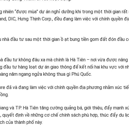
g nhiên “được mùa” dự án nghỉ dưỡng khi trong một thời gian rất n
and, DIC, Hưng Thịnh Corp., đều đang làm việc với chính quyền đ
iều nhà đầu tư sau một thời gian ồ ạt bung tiền gom đất đón đầu 
à đầu tư không đâu xa mà chính là Hà Tiên – nơi vừa được nâng c
đầu tư hàng loạt dự án giao thông để kết nối hai khu vực với nh
 hàng năm ngang ngửa không thua gì Phú Quốc.
re đã và đang làm việc với chính quyền địa phương nhằm xúc tiến
đồng.
Giang và TP. Hà Tiên tăng cường quảng bá, giới thiệu, đẩy mạnh x
, quyết định về những cơ chế chính sách phù hợp, thúc đẩy du l
ịch của thành phố này.