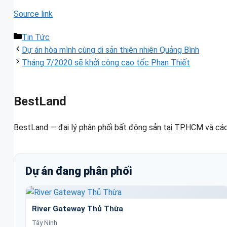
Source link
Danh
Tin Tức
mục
Dự án hòa mình cùng di sản thiên nhiên Quảng Bình
Tháng 7/2020 sẽ khởi công cao tốc Phan Thiết
BestLand
BestLand — đại lý phân phối bất động sản tại TP.HCM và các
Dự án đang phân phối
River Gateway Thủ Thừa
Tây Ninh