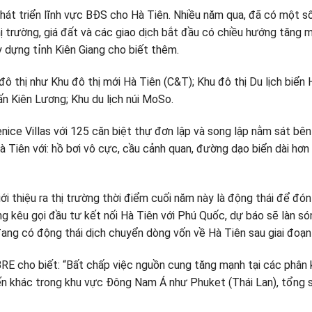
phát triển lĩnh vực BĐS cho Hà Tiên. Nhiều năm qua, đã có một 
hị trường, giá đất và các giao dịch bắt đầu có chiều hướng tăng
y dựng tỉnh Kiên Giang cho biết thêm.
 đô thị như Khu đô thị mới Hà Tiên (C&T); Khu đô thị Du lịch biển
n Kiên Lương; Khu du lịch núi MoSo.
ice Villas với 125 căn biệt thự đơn lập và song lập nằm sát bên
 Hà Tiên với: hồ bơi vô cực, cầu cảnh quan, đường dạo biển dài hơ
 giới thiệu ra thị trường thời điểm cuối năm này là động thái để đ
 kêu gọi đầu tư kết nối Hà Tiên với Phú Quốc, dự báo sẽ làn só
đang có động thái dịch chuyển dòng vốn về Hà Tiên sau giai đoạn
BRE cho biết: “Bất chấp việc nguồn cung tăng mạnh tại các phân
đến khác trong khu vực Đông Nam Á như Phuket (Thái Lan), tổng