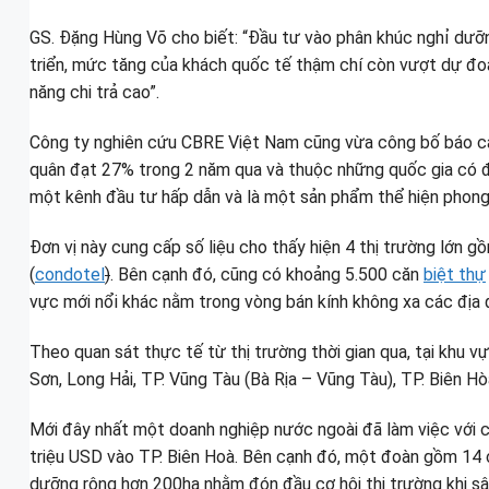
GS. Đặng Hùng Võ cho biết: “Đầu tư vào phân khúc nghỉ dưỡn
triển, mức tăng của khách quốc tế thậm chí còn vượt dự đoán
năng chi trả cao”.
Công ty nghiên cứu CBRE Việt Nam cũng vừa công bố báo cáo
quân đạt 27% trong 2 năm qua và thuộc những quốc gia có đ
một kênh đầu tư hấp dẫn và là một sản phẩm thể hiện phong 
Đơn vị này cung cấp số liệu cho thấy hiện 4 thị trường lớn 
(
condotel
)
. Bên cạnh đó, cũng có khoảng 5.500 căn
biệt thự
vực mới nổi khác nằm trong vòng bán kính không xa các địa 
Theo quan sát thực tế từ thị trường thời gian qua, tại khu
Sơn, Long Hải, TP. Vũng Tàu (Bà Rịa – Vũng Tàu), TP. Biên Hò
Mới đây nhất một doanh nghiệp nước ngoài đã làm việc với 
triệu USD vào TP. Biên Hoà. Bên cạnh đó, một đoàn gồm 14 
dưỡng rộng hơn 200ha nhằm đón đầu cơ hội thị trường khi s