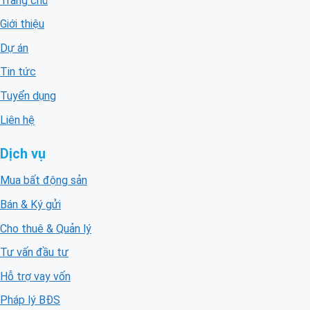
Trang chủ
Giới thiệu
Dự án
Tin tức
Tuyển dụng
Liên hệ
Dịch vụ
Mua bất động sản
Bán & Ký gửi
Cho thuê & Quản lý
Tư vấn đầu tư
Hỗ trợ vay vốn
Pháp lý BĐS