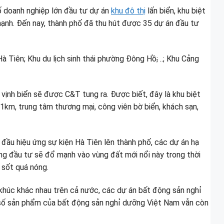
số doanh nghiệp lớn đầu tư dự án
khu đô thị
lấn biển, khu biệt
 mạnh. Đến nay, thành phố đã thu hút được 35 dự án đầu tư
 Hà Tiên; Khu du lịch sinh thái phường Đông Hồ
;
..; Khu Cảng
 vịnh biển sẽ được C&T tung ra. Được biết, đây là khu biệt
n 1km, trung tâm thương mại, công viên bờ biển, khách sạn,
ón đầu hiệu ứng sự kiện Hà Tiên lên thành phố, các dự án hạ
ng đầu tư sẽ đổ mạnh vào vùng đất mới nổi này trong thời
 sốt quá nóng.
 khúc khác nhau trên cả nước, các dự án bất động sản nghỉ
 số sản phẩm của bất động sản nghỉ dưỡng Việt Nam vẫn còn