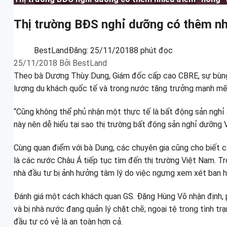
Thị trường BĐS nghỉ dưỡng có thêm nh
BestLand
Đăng:
25/11/2018
8 phút đọc
25/11/2018
Bởi
BestLand
Theo bà Dương Thùy Dung, Giám đốc cấp cao CBRE, sự bùng n
lượng du khách quốc tế và trong nước tăng trưởng mạnh mẽ
“Cũng không thể phủ nhận một thực tế là bất động sản nghỉ 
này nên dễ hiểu tại sao thị trường bất động sản nghỉ dưỡng
Cùng quan điểm với bà Dung, các chuyên gia cũng cho biết c
là các nước Châu Á tiếp tục tìm đến thị trường Việt Nam. T
nhà đầu tư bị ảnh hưởng tâm lý do việc ngưng xem xét ban h
Đánh giá một cách khách quan GS. Đặng Hùng Võ nhận định, ph
và bị nhà nước đang quản lý chặt chẽ; ngoại tệ trong tình tr
đầu tư có vẻ là an toàn hơn cả.