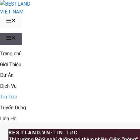
Chuyển
đến
nội
MENU
dung
MENU
Trang chủ
Giới Thiệu
Dự Án
Dịch Vụ
Tin Tức
Tuyển Dụng
Liên Hệ
BESTLAND.VN
•
TIN TỨC
Thị trường BĐS nghỉ dưỡng có thêm nhiều điểm “nóng” 