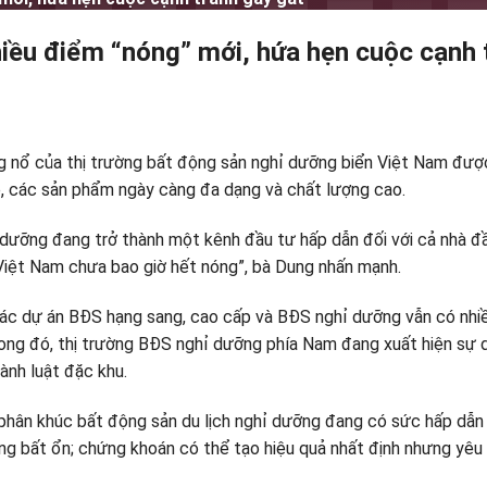
iều điểm “nóng” mới, hứa hẹn cuộc cạnh 
ổ của thị trường bất động sản nghỉ dưỡng biển Việt Nam được c
, các sản phẩm ngày càng đa dạng và chất lượng cao.
dưỡng đang trở thành một kênh đầu tư hấp dẫn đối với cả nhà đầ
 Việt Nam chưa bao giờ hết nóng”, bà Dung nhấn mạnh.
ác dự án BĐS hạng sang, cao cấp và BĐS nghỉ dưỡng vẫn có nhiề
rong đó, thị trường BĐS nghỉ dưỡng phía Nam đang xuất hiện sự 
ành luật đặc khu.
ân khúc bất động sản du lịch nghỉ dưỡng đang có sức hấp dẫn rất
ạng bất ổn; chứng khoán có thể tạo hiệu quả nhất định nhưng yêu