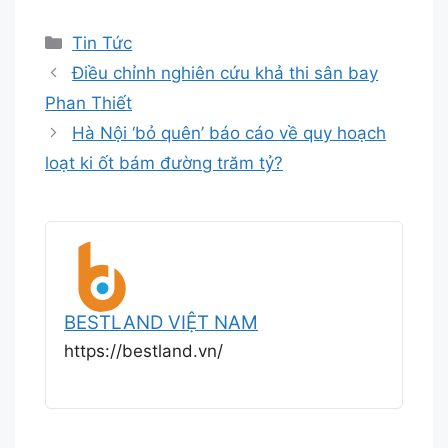
Danh
Tin Tức
mục
Điều chỉnh nghiên cứu khả thi sân bay
Phan Thiết
Hà Nội ‘bỏ quên’ báo cáo về quy hoạch
loạt ki ốt bám đường trăm tỷ?
BESTLAND VIỆT NAM
https://bestland.vn/