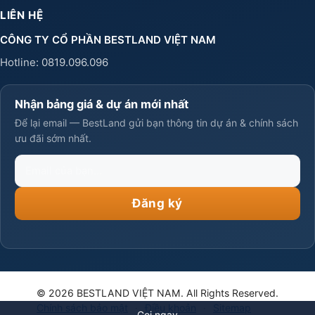
LIÊN HỆ
CÔNG TY CỔ PHẦN BESTLAND VIỆT NAM
Hotline:
0819.096.096
Nhận bảng giá & dự án mới nhất
Để lại email — BestLand gửi bạn thông tin dự án & chính sách
ưu đãi sớm nhất.
Email
của
bạn
Đăng ký
© 2026 BESTLAND VIỆT NAM. All Rights Reserved.
Chính sách bảo mật
·
Điều khoản
·
Sitemap
Gọi ngay