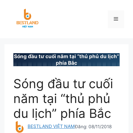
Chuyển
đến
nội
Menu
dung
BESTLAND.VN
•
TIN TỨC
Sóng đầu tư cuối năm tại “thủ phủ du lịch”
phía Bắc
Sóng đầu tư cuối
năm tại “thủ phủ
du lịch” phía Bắc
BESTLAND VIỆT NAM
Đăng:
08/11/2018