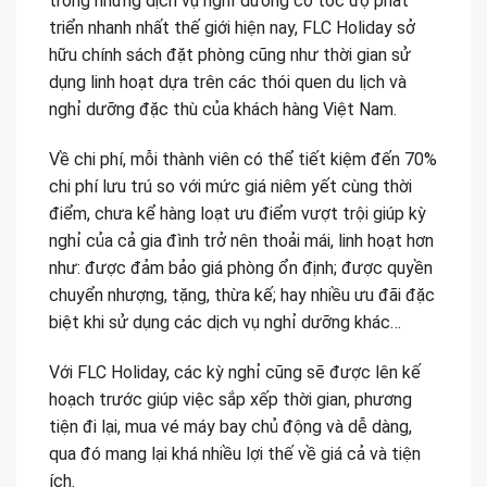
trong những dịch vụ nghỉ dưỡng có tốc độ phát
triển nhanh nhất thế giới hiện nay, FLC Holiday sở
hữu chính sách đặt phòng cũng như thời gian sử
dụng linh hoạt dựa trên các thói quen du lịch và
nghỉ dưỡng đặc thù của khách hàng Việt Nam.
Về chi phí, mỗi thành viên có thể tiết kiệm đến 70%
chi phí lưu trú so với mức giá niêm yết cùng thời
điểm, chưa kể hàng loạt ưu điểm vượt trội giúp kỳ
nghỉ của cả gia đình trở nên thoải mái, linh hoạt hơn
như: được đảm bảo giá phòng ổn định; được quyền
chuyển nhượng, tặng, thừa kế; hay nhiều ưu đãi đặc
biệt khi sử dụng các dịch vụ nghỉ dưỡng khác…
Với FLC Holiday, các kỳ nghỉ cũng sẽ được lên kế
hoạch trước giúp việc sắp xếp thời gian, phương
tiện đi lại, mua vé máy bay chủ động và dễ dàng,
qua đó mang lại khá nhiều lợi thế về giá cả và tiện
ích.