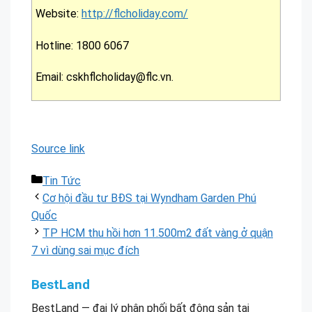
Website:
http://flcholiday.com/
Hotline: 1800 6067
Email: cskhflcholiday@flc.vn.
Source link
Danh
Tin Tức
mục
Cơ hội đầu tư BĐS tại Wyndham Garden Phú
Quốc
TP HCM thu hồi hơn 11.500m2 đất vàng ở quận
7 vì dùng sai mục đích
BestLand
BestLand — đại lý phân phối bất động sản tại