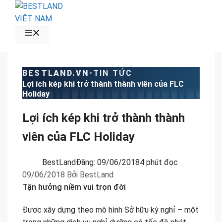
Chuyển
đến
nội
MENU
dung
BESTLAND.VN
•
TIN TỨC
Lợi ích kép khi trở thành thành viên của FLC
Holiday
Lợi ích kép khi trở thành thành
viên của FLC Holiday
BestLand
Đăng:
09/06/2018
4 phút đọc
09/06/2018
Bởi
BestLand
Tận hưởng niềm vui trọn đời
Được xây dựng theo mô hình Sở hữu kỳ nghỉ – một