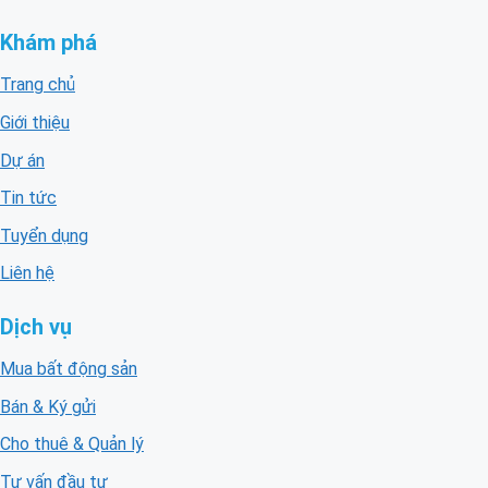
Khám phá
Trang chủ
Giới thiệu
Dự án
Tin tức
Tuyển dụng
Liên hệ
Dịch vụ
Mua bất động sản
Bán & Ký gửi
Cho thuê & Quản lý
Tư vấn đầu tư