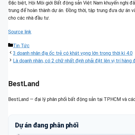
Đặc biệt, Hội Môi giới Bất động sản Việt Nam khuyến nghị đã
trung để hoàn thành dự án. Đồng thời, tập trung đưa dự án v
cho các nhà đầu tư.
Source link
Danh
Tin Tức
mục
3 doanh nhân địa ốc trẻ có khát vọng lớn trong thời kì 4.0
Là doanh nhân, có 2 chữ nhất định phải đặt lên vị trí hàng 
BestLand
BestLand — đại lý phân phối bất động sản tại TP.HCM và các
Dự án đang phân phối