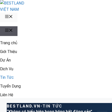
Chuyển
đến
nội
MENU
dung
MENU
Trang chủ
Giới Thiệu
Dự Án
Dịch Vụ
Tin Tức
Tuyển Dụng
Liên Hệ
BESTLAND.VN
•
TIN TỨC
“Không có biểu hiện bong bóng bất động sản”