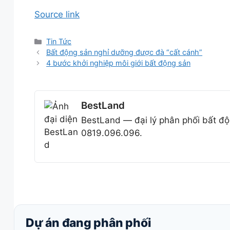
Source link
Danh
Tin Tức
mục
Bất động sản nghỉ dưỡng được đà “cất cánh”
4 bước khởi nghiệp môi giới bất động sản
BestLand
BestLand — đại lý phân phối bất độ
0819.096.096.
Dự án đang phân phối