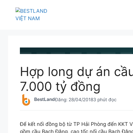
Chuyển
đến
nội
dung
BESTLAND.VN
•
TIN TỨC
Hợp long dự án cầ
7.000 tỷ đồng
BestLand
Đăng:
28/04/2018
3 phút đọc
Để kết nối đồng bộ từ TP Hải Phòng đến KKT V
gồm cầu Bạch Đằng, cao tốc nối cầu Bạch Đằn