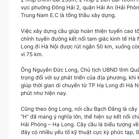
vực phường Đông Hải 2, quận Hải An (Hải Phòng
Trung Nam E.C là tổng thầu xây dựng.
Việc xây dựng cầu giúp hoàn thiện tuyến cao t
chỉnh tuyến đường kết nối tam giác kinh tế Hà
Long đi Hà Nội được rút ngắn 50 km, xuống cò
vì 75 km.
Ông Nguyễn Đức Long, Chủ tịch UBND tỉnh Quảng
trọng đối với sự phát triển của địa phương, khi
giúp thời gian di chuyển từ TP Hạ Long đi Hà N
phút như hiện nay.
Cũng theo ông Long, nói cầu Bạch Đằng là cây cầ
“H” đã mang ý nghĩa lớn, thể hiện sự kết nối ch
Hải Phòng – Hạ Long. Cây cầu là biểu tượng về
đây có nhiều yếu tố kỹ thuật cực kỳ phức tạp, l