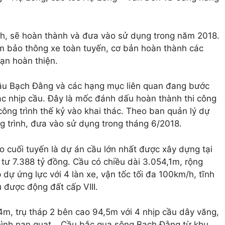
ch, sẽ hoàn thành và đưa vào sử dụng trong năm 2018.
m bảo thông xe toàn tuyến, cơ bản hoàn thành các
ạn hoàn thiện.
 cầu Bạch Đằng và các hạng mục liên quan đang bước
các nhịp cầu. Đây là mốc đánh dấu hoàn thành thi công
ông trình thế kỷ vào khai thác. Theo ban quản lý dự
ng trình, đưa vào sử dụng trong tháng 6/2018.
 cuối tuyến là dự án cầu lớn nhất được xây dựng tại
tư 7.388 tỷ đồng. Cầu có chiều dài 3.054,1m, rộng
 dự ứng lực với 4 làn xe, vận tốc tối đa 100km/h, tĩnh
 được động đất cấp VIII.
74m, trụ tháp 2 bên cao 94,5m với 4 nhịp cầu dây văng,
 hình nan quạt… Cầu bắc qua sông Bạch Đằng từ khu