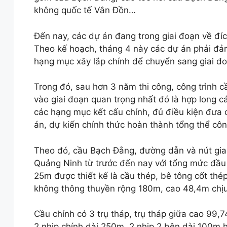
không quốc tế Vân Đồn…
Đến nay, các dự án đang trong giai đoạn về đí
Theo kế hoạch, tháng 4 này các dự án phải đả
hạng mục xây lắp chính để chuyển sang giai đo
Trong đó, sau hơn 3 năm thi công, công trình
vào giai đoạn quan trọng nhất đó là hợp long 
các hạng mục kết cấu chính, đủ điều kiện đưa c
án, dự kiến chính thức hoàn thành tổng thể cô
Theo đó, cầu Bạch Đằng, đường dẫn và nút giao
Quảng Ninh từ trước đến nay với tổng mức đầu 
25m được thiết kế là cầu thép, bê tông cốt thép
không thông thuyền rộng 180m, cao 48,4m chịu
Cầu chính có 3 trụ tháp, trụ tháp giữa cao 99,
2 nhịp chính dài 250m, 2 nhịp 2 bên dài 100m