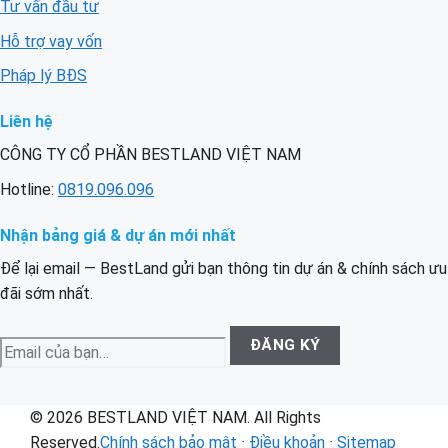
Tư vấn đầu tư
Hỗ trợ vay vốn
Pháp lý BĐS
Liên hệ
CÔNG TY CỔ PHẦN BESTLAND VIỆT NAM
Hotline:
0819.096.096
Nhận bảng giá & dự án mới nhất
Để lại email — BestLand gửi bạn thông tin dự án & chính sách ưu
đãi sớm nhất.
Email
ĐĂNG KÝ
của
bạn
© 2026 BESTLAND VIỆT NAM. All Rights
Reserved.
Chính sách bảo mật
·
Điều khoản
·
Sitemap