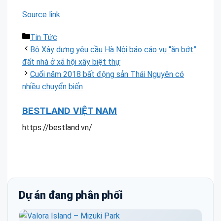
Source link
Danh
Tin Tức
mục
Bộ Xây dựng yêu cầu Hà Nội báo cáo vụ “ăn bớt”
đất nhà ở xã hội xây biệt thự
Cuối năm 2018 bất động sản Thái Nguyên có
nhiều chuyển biến
BESTLAND VIỆT NAM
https://bestland.vn/
Dự án đang phân phối