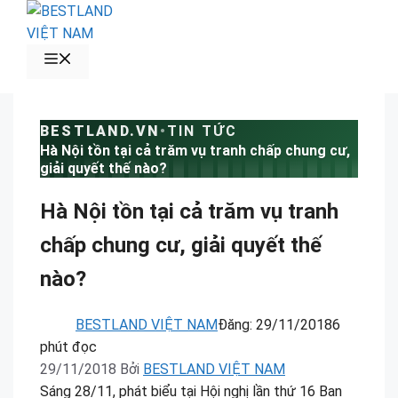
Chuyển
đến
nội
MENU
dung
BESTLAND.VN
•
TIN TỨC
Hà Nội tồn tại cả trăm vụ tranh chấp chung cư,
giải quyết thế nào?
Hà Nội tồn tại cả trăm vụ tranh
chấp chung cư, giải quyết thế
nào?
BESTLAND VIỆT NAM
Đăng:
29/11/2018
6
phút đọc
29/11/2018
Bởi
BESTLAND VIỆT NAM
Sáng 28/11, phát biểu tại Hội nghị lần thứ 16 Ban