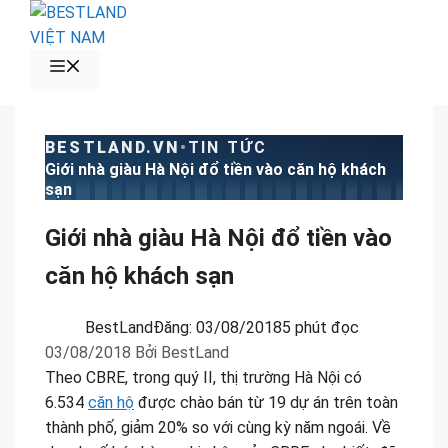
Chuyển
đến
nội
MENU
dung
BESTLAND.VN
•
TIN TỨC
Giới nhà giàu Hà Nội đổ tiền vào căn hộ khách
sạn
Giới nhà giàu Hà Nội đổ tiền vào
căn hộ khách sạn
BestLand
Đăng:
03/08/2018
5 phút đọc
03/08/2018
Bởi
BestLand
Theo CBRE, trong quý II, thị trường Hà Nội có
6.534
căn hộ
được chào bán từ 19 dự án trên toàn
thành phố, giảm 20% so với cùng kỳ năm ngoái. Về