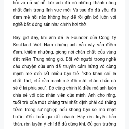
hỏi và cả sự nỗ lực anh đã có những thành công
nhất định trong lĩnh vực mới. Và sau đó đã yêu, đã
đam mê hồi nào không hay để rồi gắn bó luôn với
nghề bất động sản như chính hơi thở.
Bây giờ đây, khi anh đã là Founder của Công ty
Bestland Việt Nam nhưng anh vẫn vậy vẫn điềm
đạm, khiêm nhường, giọng nói chân chất của vùng
đất miền Trung nắng gió. Đối với người trong nghề
câu chuyện của anh đã truyền cảm hứng vô cùng
mạnh mẽ đến rất nhiều bạn trẻ. “Khó khăn chỉ là
nhất thời, chỉ cần mạnh mẽ đối mặt chắc chắn nó
sẽ ở lại phía sau”. Đó cũng chính là điều mà anh luôn
chia sẻ với các nhân viên của mình. Anh cho rằng,
tuổi trẻ của một chàng trai nhất định phải có thăng
trầm trong sự nghiệp nếu không bạn sẽ mờ nhạt
bước đến tuổi già rất nhanh. Hãy rèn luyện bản
thân, rèn luyện ý chí để đủ dũng khí, đủ gan trường