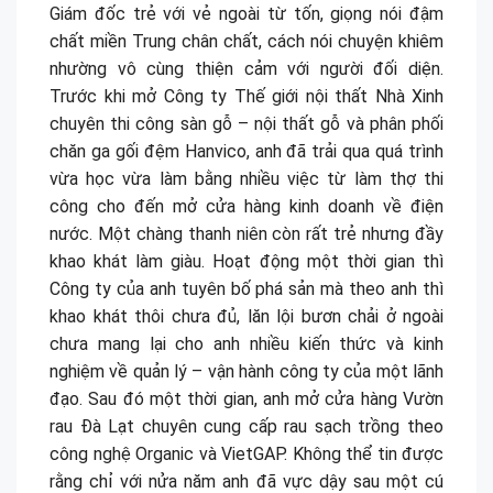
Giám đốc trẻ với vẻ ngoài từ tốn, giọng nói đậm
chất miền Trung chân chất, cách nói chuyện khiêm
nhường vô cùng thiện cảm với người đối diện.
Trước khi mở Công ty Thế giới nội thất Nhà Xinh
chuyên thi công sàn gỗ – nội thất gỗ và phân phối
chăn ga gối đệm Hanvico, anh đã trải qua quá trình
vừa học vừa làm bằng nhiều việc từ làm thợ thi
công cho đến mở cửa hàng kinh doanh về điện
nước. Một chàng thanh niên còn rất trẻ nhưng đầy
khao khát làm giàu. Hoạt động một thời gian thì
Công ty của anh tuyên bố phá sản mà theo anh thì
khao khát thôi chưa đủ, lăn lội bươn chải ở ngoài
chưa mang lại cho anh nhiều kiến thức và kinh
nghiệm về quản lý – vận hành công ty của một lãnh
đạo. Sau đó một thời gian, anh mở cửa hàng Vườn
rau Đà Lạt chuyên cung cấp rau sạch trồng theo
công nghệ Organic và VietGAP. Không thể tin được
rằng chỉ với nửa năm anh đã vực dậy sau một cú