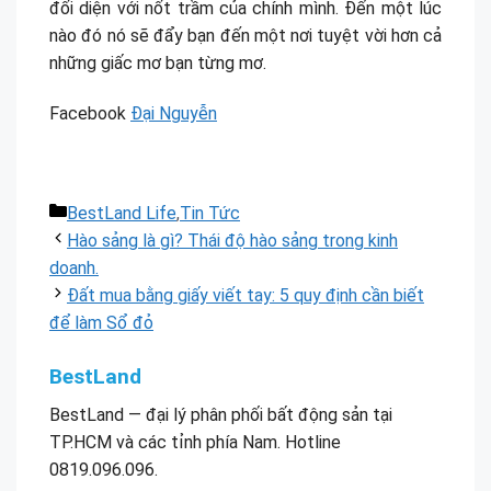
đối diện với nốt trầm của chính mình. Đến một lúc
nào đó nó sẽ đẩy bạn đến một nơi tuyệt vời hơn cả
những giấc mơ bạn từng mơ.
Facebook
Đại Nguyễn
Danh
BestLand Life
,
Tin Tức
mục
Hào sảng là gì? Thái độ hào sảng trong kinh
doanh.
Đất mua bằng giấy viết tay: 5 quy định cần biết
để làm Sổ đỏ
BestLand
BestLand — đại lý phân phối bất động sản tại
TP.HCM và các tỉnh phía Nam. Hotline
0819.096.096.