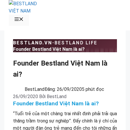
Chuyển
đến
nội
MENU
dung
BESTLAND.VN
•
BESTLAND LIFE
Founder Bestland Việt Nam là ai?
Founder Bestland Việt Nam là
ai?
BestLand
Đăng:
26/09/2020
5 phút đọc
26/09/2020
Bởi
BestLand
Founder Bestland Việt Nam là ai?
“Tuổi trẻ của một chàng trai nhất định phải trải qua
thăng trầm trong sự nghiệp”. Đấy chính là ý chí của
một người đàn ông trẻ mang đến cho tôi những ấn