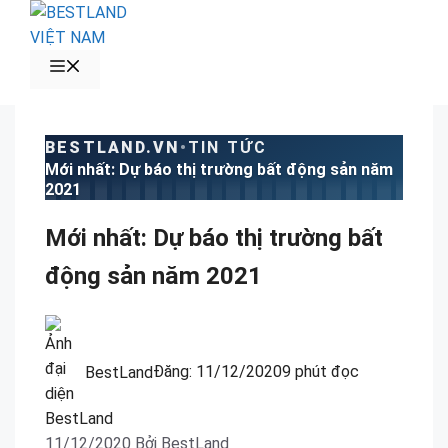
Chuyển
đến
nội
MENU
dung
BESTLAND.VN
•
TIN TỨC
Mới nhất: Dự báo thị trường bất động sản năm
2021
Mới nhất: Dự báo thị trường bất
động sản năm 2021
BestLand
Đăng:
11/12/2020
9 phút đọc
11/12/2020
Bởi
BestLand