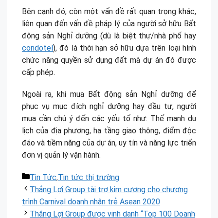
Bên cạnh đó, còn một vấn đề rất quan trọng khác,
liên quan đến vấn đề pháp lý của người sở hữu Bất
động sản Nghỉ dưỡng (dù là biệt thự/nhà phố hay
condotel
), đó là thời hạn sở hữu dựa trên loại hình
chức năng quyền sử dụng đất mà dự án đó được
cấp phép.
Ngoài ra, khi mua Bất động sản Nghỉ dưỡng để
phục vụ mục đích nghỉ dưỡng hay đầu tư, người
mua cần chú ý đến các yếu tố như: Thế mạnh du
lịch của địa phương, hạ tầng giao thông, điểm độc
đáo và tiềm năng của dự án, uy tín và năng lực triển
đơn vị quản lý vận hành.
Danh
Tin Tức
,
Tin tức thị trường
mục
Thắng Lợi Group tài trợ kim cương cho chương
trình Carnival doanh nhân trẻ Asean 2020
Thắng Lợi Group được vinh danh “Top 100 Doanh