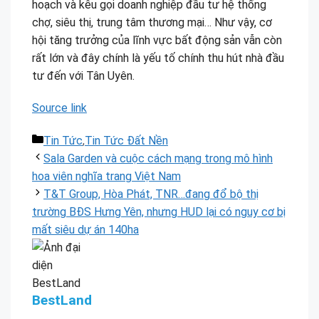
hoạch và kêu gọi doanh nghiệp đầu tư hệ thống
chợ, siêu thị, trung tâm thương mại… Như vậy, cơ
hội tăng trưởng của lĩnh vực bất động sản vẫn còn
rất lớn và đây chính là yếu tố chính thu hút nhà đầu
tư đến với Tân Uyên.
Source link
Danh
Tin Tức
,
Tin Tức Đất Nền
mục
Sala Garden và cuộc cách mạng trong mô hình
hoa viên nghĩa trang Việt Nam
T&T Group, Hòa Phát, TNR…đang đổ bộ thị
trường BĐS Hưng Yên, nhưng HUD lại có nguy cơ bị
mất siêu dự án 140ha
BestLand