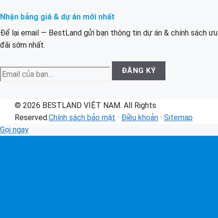
Nhận bảng giá & dự án mới nhất
Để lại email — BestLand gửi bạn thông tin dự án & chính sách ưu
đãi sớm nhất.
Email
ĐĂNG KÝ
của
bạn
© 2026 BESTLAND VIỆT NAM. All Rights
Reserved.
Chính sách bảo mật
·
Điều khoản
·
Sitemap
Gọi ngay