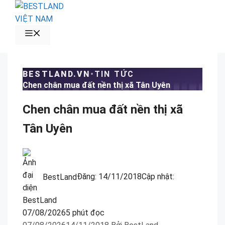
Chuyển
đến
nội
MENU
dung
BESTLAND.VN
•
TIN TỨC
Chen chân mua đất nền thị xã Tân Uyên
Chen chân mua đất nền thị xã
Tân Uyên
BestLand
Đăng:
14/11/2018
Cập nhật:
07/08/2026
5 phút đọc