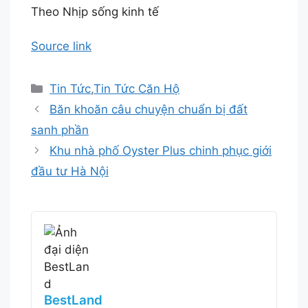
Theo Nhịp sống kinh tế
Source link
Danh
Tin Tức
,
Tin Tức Căn Hộ
mục
Băn khoăn câu chuyện chuẩn bị đất
sanh phần
Khu nhà phố Oyster Plus chinh phục giới
đầu tư Hà Nội
BestLand