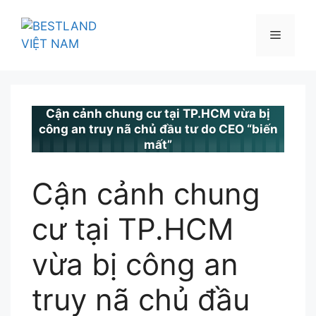
Chuyển
đến
Menu
nội
dung
BESTLAND.VN
•
TIN TỨC
Cận cảnh chung cư tại TP.HCM vừa bị
công an truy nã chủ đầu tư do CEO “biến
mất”
Cận cảnh chung
cư tại TP.HCM
vừa bị công an
truy nã chủ đầu