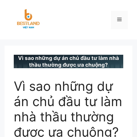
Chuyển
đến
nội
Menu
dung
BESTLAND.VN
•
TIN TỨC
Vì sao những dự án chủ đầu tư làm nhà
thầu thường được ưa chuộng?
Vì sao những dự
án chủ đầu tư làm
nhà thầu thường
được ưa chuộng?