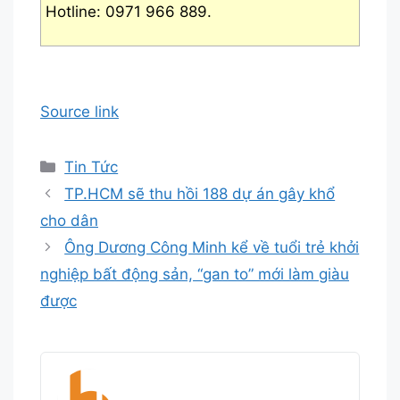
Hotline: 0971 966 889.
Source link
Danh
Tin Tức
mục
TP.HCM sẽ thu hồi 188 dự án gây khổ
cho dân
Ông Dương Công Minh kể về tuổi trẻ khởi
nghiệp bất động sản, “gan to” mới làm giàu
được