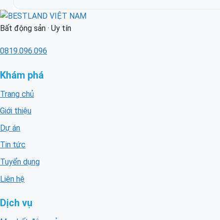
Bất động sản · Uy tín
0819.096.096
Khám phá
Trang chủ
Giới thiệu
Dự án
Tin tức
Tuyển dụng
Liên hệ
Dịch vụ