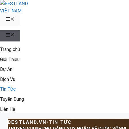
Chuyển
đến
nội
MENU
dung
MENU
Trang chủ
Giới Thiệu
Dự Án
Dịch Vụ
Tin Tức
Tuyển Dụng
Liên Hệ
BESTLAND.VN
•
TIN TỨC
TRUYỆN VUI NHƯNG ĐÁNG SUY NGẪM VỀ CUỘC SỐNG!