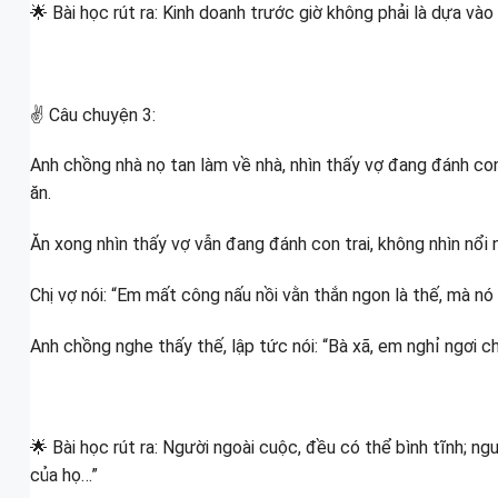
🌟 Bài học rút ra: Kinh doanh trước giờ không phải là dựa và
✌ Câu chuyện 3:
Anh chồng nhà nọ tan làm về nhà, nhìn thấy vợ đang đánh con 
ăn.
Ăn xong nhìn thấy vợ vẫn đang đánh con trai, không nhìn nổi n
Chị vợ nói: “Em mất công nấu nồi vằn thắn ngon là thế, mà nó
Anh chồng nghe thấy thế, lập tức nói: “Bà xã, em nghỉ ngơi ch
🌟 Bài học rút ra: Người ngoài cuộc, đều có thể bình tĩnh; ng
của họ…”