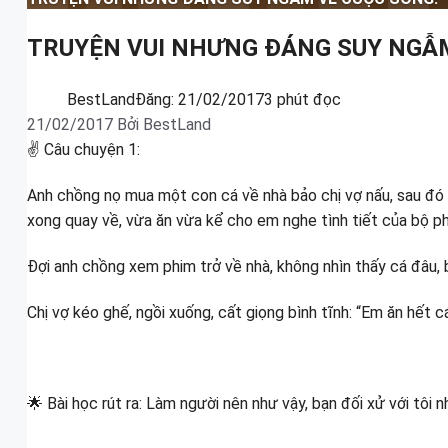
TRUYỆN VUI NHƯNG ĐÁNG SUY NGẪM
BestLand
Đăng:
21/02/2017
3 phút đọc
21/02/2017
Bởi
BestLand
✌ Câu chuyện 1:
Anh chồng nọ mua một con cá về nhà bảo chị vợ nấu, sau đó c
xong quay về, vừa ăn vừa kể cho em nghe tình tiết của bộ ph
Đợi anh chồng xem phim trở về nhà, không nhìn thấy cá đâu, b
Chị vợ kéo ghế, ngồi xuống, cất giọng bình tĩnh: “Em ăn hết cá
🌟 Bài học rút ra: Làm người nên như vậy, bạn đối xử với tôi nh