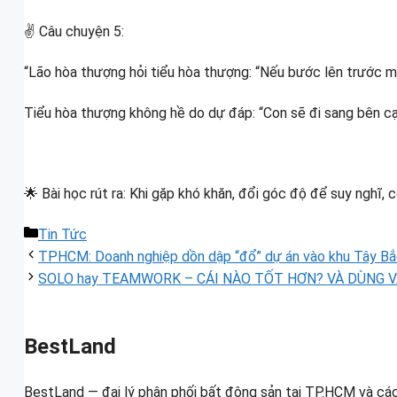
✌ Câu chuyện 5:
“Lão hòa thượng hỏi tiểu hòa thượng: “Nếu bước lên trước một
Tiểu hòa thượng không hề do dự đáp: “Con sẽ đi sang bên cạ
🌟 Bài học rút ra: Khi gặp khó khăn, đổi góc độ để suy nghĩ, 
Danh
Tin Tức
mục
TPHCM: Doanh nghiệp dồn dập “đổ” dự án vào khu Tây B
SOLO hay TEAMWORK – CÁI NÀO TỐT HƠN? VÀ DÙNG VÀ
BestLand
BestLand — đại lý phân phối bất động sản tại TP.HCM và các