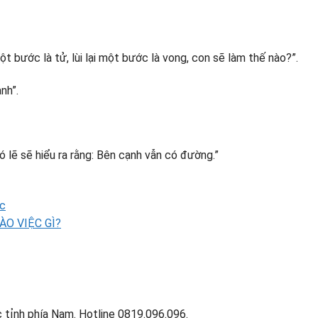
 bước là tử, lùi lại một bước là vong, con sẽ làm thế nào?”.
nh”.
có lẽ sẽ hiểu ra rằng: Bên cạnh vẫn có đường.”
ắc
O VIỆC GÌ?
 tỉnh phía Nam. Hotline 0819.096.096.