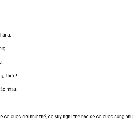
thùng.
nh;
g;
ng thức!
ác nhau.
 sẽ có cuộc đời như thế, có suy nghĩ thế nào sẽ có cuộc sống như