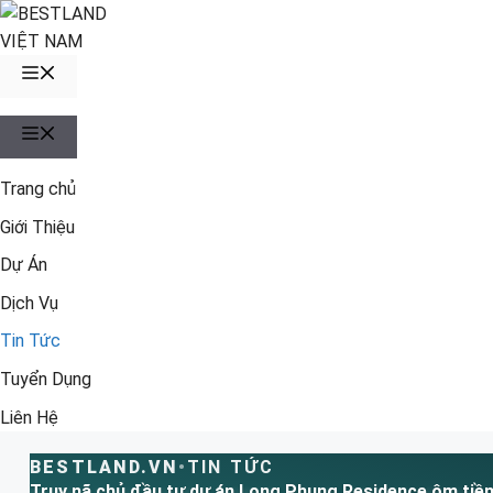
Chuyển
đến
nội
MENU
dung
MENU
Trang chủ
Giới Thiệu
Dự Án
Dịch Vụ
Tin Tức
Tuyển Dụng
Liên Hệ
BESTLAND.VN
•
TIN TỨC
Truy nã chủ đầu tư dự án Long Phụng Residence ôm tiền 