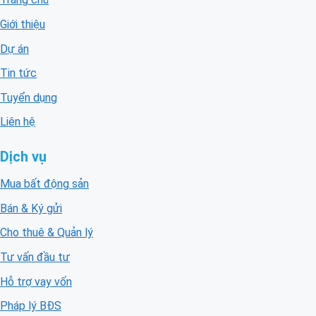
Giới thiệu
Dự án
Tin tức
Tuyển dụng
Liên hệ
Dịch vụ
Mua bất động sản
Bán & Ký gửi
Cho thuê & Quản lý
Tư vấn đầu tư
Hỗ trợ vay vốn
Pháp lý BĐS