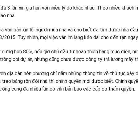
đã 3 lần xin gia hạn với nhiều lý do khác nhau. Theo nhiều khá
iao nhà.
a văn bản xin lỗi người mua nhà và cho biết đã tìm được nhà đầu
30/3/2015. Tuy nhiên, mọi việc vẫn im lặng kéo dài cho đến tận ngày
 dựng hơn 80%, nếu giờ chủ đầu tư hoàn thiện hạng mục điện, nư
ể trông coi dự án, nhưng cũng chưa được công ty trả lương mấy t
n địa bàn nên phường chỉ nắm những thông tin về thủ tục xây dự
 treo băng rôn đòi nhà thì chính quyền mới được biết. Chính quy
hường cũng đã nhiều lần có văn bản báo các cấp có thẩm quyền.