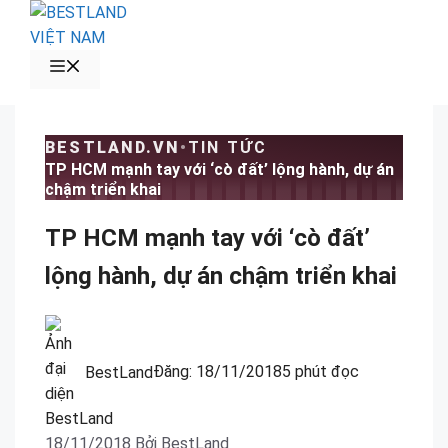
Chuyển
đến
nội
MENU
dung
BESTLAND.VN
•
TIN TỨC
TP HCM mạnh tay với ‘cò đất’ lộng hành, dự án
chậm triển khai
TP HCM mạnh tay với ‘cò đất’
lộng hành, dự án chậm triển khai
BestLand
Đăng:
18/11/2018
5 phút đọc
18/11/2018
Bởi
BestLand