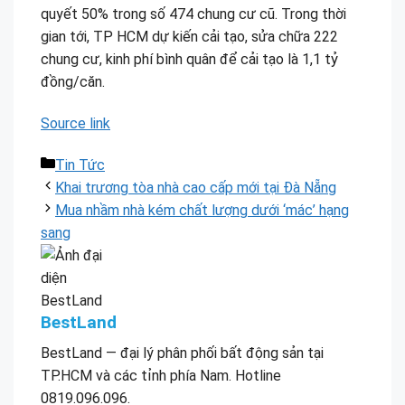
quyết 50% trong số 474 chung cư cũ. Trong thời
gian tới, TP HCM dự kiến cải tạo, sửa chữa 222
chung cư, kinh phí bình quân để cải tạo là 1,1 tỷ
đồng/căn.
Source link
Danh
Tin Tức
mục
Khai trương tòa nhà cao cấp mới tại Đà Nẵng
Mua nhầm nhà kém chất lượng dưới ‘mác’ hạng
sang
BestLand
BestLand — đại lý phân phối bất động sản tại
TP.HCM và các tỉnh phía Nam. Hotline
0819.096.096.