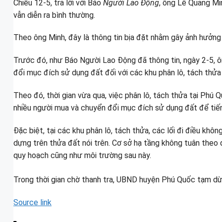
Chiều 12-5, trả lời với Báo
Người Lao Động
, ông Lê Quang Mi
vẫn diễn ra bình thường.
Theo ông Minh, đây là thông tin bịa đặt nhằm gây ảnh hưở
Trước đó, như Báo Người Lao Động đã thông tin, ngày 2-5
đổi mục đích sử dụng đất đối với các khu phân lô, tách thửa 
Theo đó, thời gian vừa qua, việc phân lô, tách thửa tại Phú 
nhiều người mua và chuyển đổi mục đích sử dụng đất để tiến
Đặc biệt, tại các khu phân lô, tách thửa, các lối đi điều k
dựng trên thửa đất nói trên. Cơ sở hạ tầng không tuân theo
quy hoạch cũng như môi trường sau này.
Trong thời gian chờ thanh tra, UBND huyện Phú Quốc tạm dừ
Source link