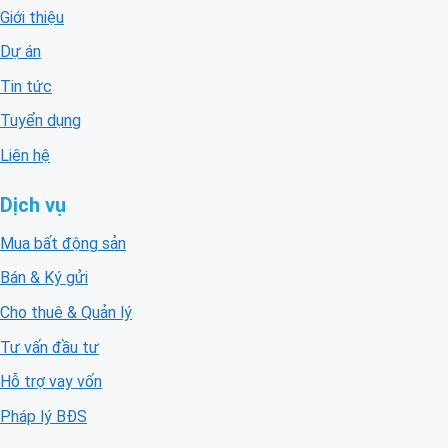
Giới thiệu
Dự án
Tin tức
Tuyển dụng
Liên hệ
Dịch vụ
Mua bất động sản
Bán & Ký gửi
Cho thuê & Quản lý
Tư vấn đầu tư
Hỗ trợ vay vốn
Pháp lý BĐS