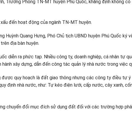
nh, Trưởng Phòng TN-MT huyện Phú Quốc, khẳng định không có ch
ng xấu đến hoạt động của ngành TN-MT huyện.
, ông Huỳnh Quang Hưng, Phó Chủ tịch UBND huyện Phú Quốc ký 
trên địa bàn huyện.
Quốc diễn ra phức tạp. Nhiều công ty, doanh nghiệp, cá nhân tự q
 hành xây dựng, dẫn đến công tác quản lý nhà nước trong việc qu
hông được quy hoạch là đất giao thông nhưng các công ty điều tự 
 quy định nhà nước, như: Tự kéo điện lưới, cấp nước, cây xanh,
ng chuyển đổi mục đích sử dụng đất đối với các trường hợp phân