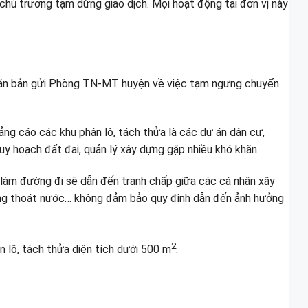
ủ trương tạm dừng giao dịch. Mọi hoạt động tại đơn vị này
văn bản gửi Phòng TN-MT huyện về việc tạm ngưng chuyển
uảng cáo các khu phân lô, tách thửa là các dự án dân cư,
y hoạch đất đai, quản lý xây dựng gặp nhiều khó khăn.
ý làm đường đi sẽ dẫn đến tranh chấp giữa các cá nhân xây
 cống thoát nước… không đảm bảo quy định dẫn đến ảnh hưởng
2
 lô, tách thửa diện tích dưới 500 m
.