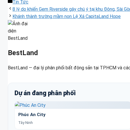
Danh
Tin Tức
mục
8 lý do khiến Gem Riverside gây chú ý tại khu Đông, Sài Gò
Khánh thành trường mầm non Lệ Xá CapitaLand Hope
BestLand
BestLand — đại lý phân phối bất động sản tại TP.HCM và các
Dự án đang phân phối
Phúc An City
Tây Ninh