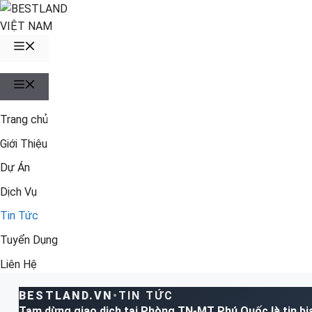
Chuyển
đến
nội
MENU
dung
MENU
Trang chủ
Giới Thiệu
Dự Án
Dịch Vụ
Tin Tức
Tuyển Dụng
Liên Hệ
BESTLAND.VN
•
TIN TỨC
Tạm dừng giao dịch tại Phòng TN-MT Phú Quốc là tin bị