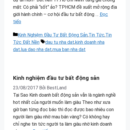
mặt: Có phải “sốt” ảo? TPHCM đề xuất mở rộng địa
giới hành chính – cơ hội đầu tư bất động …
Đọc
tiếp
Danh
Kinh Nghiệm Đầu Tư Bất Động Sản
,
Tin Tức
,
Tin
mục
Thẻ
Tức Đất Nền
dau tu nha dat
,
kinh doanh nha
dat
,
lua dao nha dat
,
mua ban nha dat
BESTLAND.VN
•
BESTLAND LIFE
Kinh nghiệm đầu tư bất động sản
Kinh nghiệm đầu tư bất động sản
23/08/2017
Bởi
BestLand
Tại Sao Kinh doanh bất động sản vẫn là ngành nghề
hot nhất của người muốn làm giàu Theo như xưa
giờ bạn từng đọc báo thì đọc được bao nhiêu con
người làm giàu nhờ mau bán vàng? Có không hay
chỉ nghe tin tức người ta làm giàu nhờ kinh doanh