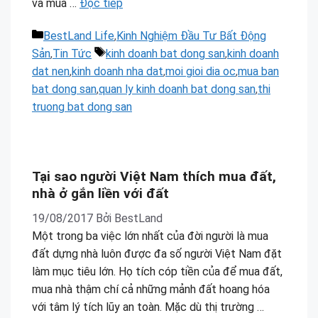
và mua …
Đọc tiếp
Danh
BestLand Life
,
Kinh Nghiệm Đầu Tư Bất Động
mục
Thẻ
Sản
,
Tin Tức
kinh doanh bat dong san
,
kinh doanh
dat nen
,
kinh doanh nha dat
,
moi gioi dia oc
,
mua ban
bat dong san
,
quan ly kinh doanh bat dong san
,
thi
truong bat dong san
BESTLAND.VN
•
BESTLAND LIFE
Tại sao người Việt Nam thích mua đất, nhà ở
Tại sao người Việt Nam thích mua đất,
gắn liền với đất
nhà ở gắn liền với đất
19/08/2017
Bởi
BestLand
Một trong ba việc lớn nhất của đời người là mua
đất dựng nhà luôn được đa số người Việt Nam đặt
làm mục tiêu lớn. Họ tích cóp tiền của để mua đất,
mua nhà thậm chí cả những mảnh đất hoang hóa
với tâm lý tích lũy an toàn. Mặc dù thị trường …