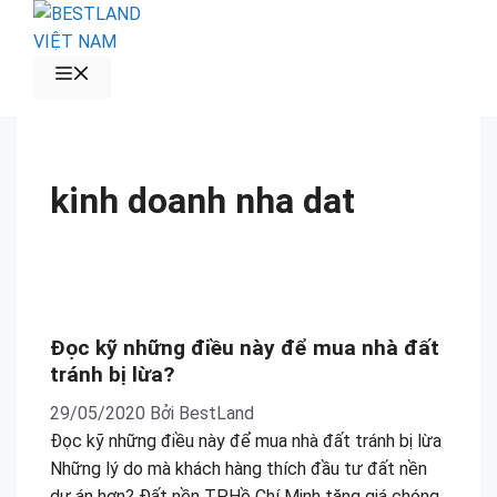
Chuyển
đến
nội
MENU
dung
kinh doanh nha dat
BESTLAND.VN
•
KINH NGHIỆM ĐẦU TƯ BẤT
Đọc kỹ những điều này để mua nhà đất tránh bị
Đọc kỹ những điều này để mua nhà đất
lừa?
tránh bị lừa?
29/05/2020
Bởi
BestLand
Đọc kỹ những điều này để mua nhà đất tránh bị lừa
Những lý do mà khách hàng thích đầu tư đất nền
dự án hơn? Đất nền TP.Hồ Chí Minh tăng giá chóng