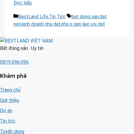
Đọc tiếp
Danh
Thẻ
BestLand Life
,
Tin Tức
bat dong san
,
dat
mục
nen
,
kinh doanh nha dat
,
nha o gan lien voi dat
Bất động sản · Uy tín
0819.096.096
Khám phá
Trang chủ
Giới thiệu
Dự án
Tin tức
Tuyển dụng