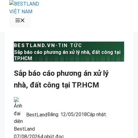
Chuyển
đến
nội
MENU
dung
BESTLAND.VN
•
TIN TỨC
Sắp báo cáo phương án xử lý nhà, đất công tại
TP.HCM
Sắp báo cáo phương án xử lý
nhà, đất công tại TP.HCM
BestLand
Đăng:
12/05/2018
Cập nhật:
07/08/2026
4 phút đọc