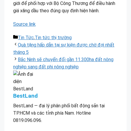
giới để phối hợp với Bộ Công Thương để điều hành
giá xăng dầu theo đúng quy định hiện hành.
Source link
Danh
Tin Tức
,
Tin tức thị trường
mục
Quà tặng hấp dẫn tại sự kiện được chờ đợi nhất
tháng 5
Bắc Ninh sẽ chuyển đổi gần 11.300ha đất nông
nghiệp sang đất phi nông nghiệp
BestLand
BestLand — đại lý phân phối bất động sản tại
TP.HCM và các tỉnh phía Nam. Hotline
0819.096.096.