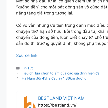
Một số nhà đầu tư lại có quan điểm ưa thích n
“xuống tiền” cho một bất động sản vô cùng đắt đ
năng tăng giá trong tương lai.
Có vô vàn những ưu tiên trong danh mục điều cầ
chuyện thời hạn sở hữu. Bởi trong đầu tư, khái
chuyển của dòng tiền, luôn biết chạy tới chỗ trũ
sản do thị trường quyết định, không phụ thuộc 
Source link
Danh
Tin Tức
mục
Tiêu chí lựa chọn tổ ấm của các gia đình hiện đại
Hà Nam đổi 45ha đất lấy 1,86km đường
BESTLAND VIỆT NAM
https://bestland.vn/