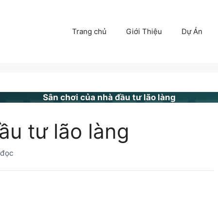
Trang chủ
Giới Thiệu
Dự Án
Sân chơi của nhà đầu tư lão làng
ầu tư lão làng
 đọc