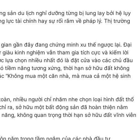
ng sản du lịch nghỉ dưỡng từng bị lung lay bởi hệ lụy
 lực tài chính hay sự rối rắm về pháp lý. Thị trường
 gian gần đây đang chứng minh xu thế ngược lại. Đại
 giàu kinh nghiệm vẫn tham gia tích cực và kiếm lời
ợc lựa chọn nhiều nhất đó là đặt cửa vào các chủ đầu
có tiềm năng tương xứng, thời hạn sở hữu đất không
tắc “Không mua một căn nhà, mà mua cả một hệ sinh
 toàn, nhiều người chỉ nhăm nhe chọn loại hình đất thổ
 chỉ ra, sở hữu một bất động sản đã hoàn thiện nằm
m năng, không quan trọng thời hạn sở hữu đất vĩnh viễn
 luôn nằm trong tầm ngắm của các nhà đầu tư.