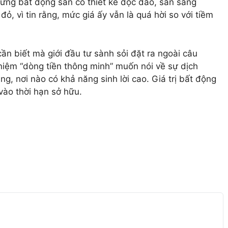
hững bất động sản có thiết kế độc đáo, sẵn sàng
ỏ, vì tin rằng, mức giá ấy vẫn là quá hời so với tiềm
n biết mà giới đầu tư sành sỏi đặt ra ngoài câu
 niệm “dòng tiền thông minh” muốn nói về sự dịch
ng, nơi nào có khả năng sinh lời cao. Giá trị bất động
vào thời hạn sở hữu.