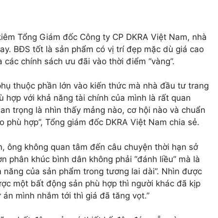
kiêm Tổng Giám đốc Công ty CP DKRA Việt Nam, nhà
gay. BĐS tốt là sản phẩm có vị trí đẹp mặc dù giá cao
 các chính sách ưu đãi vào thời điểm “vàng”.
phụ thuộc phần lớn vào kiến thức mà nhà đầu tư trang
ù hợp với khả năng tài chính của mình là rất quan
quan trọng là nhìn thấy mảng nào, cơ hội nào và chuẩn
cho phù hợp”, Tổng giám đốc DKRA Việt Nam chia sẻ.
h, ông không quan tâm đến câu chuyện thời hạn sở
ơn phân khúc bình dân không phải “đánh liều” mà là
ềm năng của sản phẩm trong tương lai dài”. Nhìn được
ược một bất động sản phù hợp thì người khác đã kịp
án mình nhắm tới thì giá đã tăng vọt.”