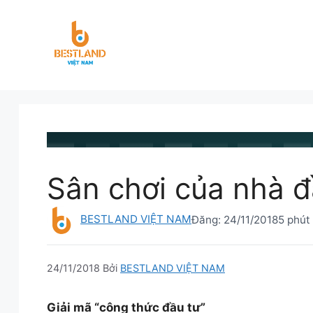
Chuyển
đến
nội
dung
BESTLAND.VN
•
TIN TỨC
Sân chơi của nhà đ
BESTLAND VIỆT NAM
Đăng:
24/11/2018
5 phút
24/11/2018
Bởi
BESTLAND VIỆT NAM
Giải mã “công thức đầu tư”