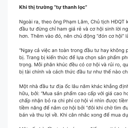
Khi thị trường “tự thanh lọc”
Ngoài ra, theo ông Phạm Lâm, Chủ tịch HĐQT 
đầu tư đừng chỉ ham giá rẻ và cơ hội sinh lời n
hơn. Thêm vào đó, nên chủ động “đón cơ hội” là
“Ngay cả việc an toàn trong đầu tư hay không 
bị. Trang bị kiến thức để lựa chọn sản phẩm ph
trọng. Mỗi phân khúc đều có cơ hội và rủi ro, 
bị tài chính và cách thức đầu tư như thế nào 
Một nhà đầu tư địa ốc lâu năm khác khẳng địn
hữu, bởi: “Mua sản phẩm cao cấp với giá cao h
chấp nhận bỏ ra chi phí cơ hội vì nhìn được ti
tiềm năng để nắm cơ hội bởi “đôi khi chờ tìm đ
bán và thu lợi về. Khi cân nhắc xong để mua dự 