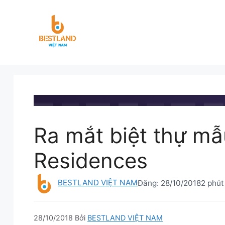
Chuyển
đến
nội
dung
BESTLAND.VN
•
TIN TỨC
Ra mắt biệt thự m
Residences
BESTLAND VIỆT NAM
Đăng:
28/10/2018
2 phút
28/10/2018
Bởi
BESTLAND VIỆT NAM