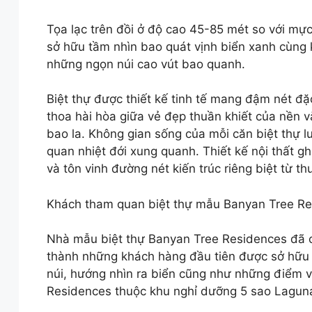
Tọa lạc trên đồi ở độ cao 45-85 mét so với mự
sở hữu tầm nhìn bao quát vịnh biển xanh cùng 
những ngọn núi cao vút bao quanh.
Biệt thự được thiết kế tinh tế mang đậm nét đ
thoa hài hòa giữa vẻ đẹp thuần khiết của nền v
bao la. Không gian sống của mỗi căn biệt thự 
quan nhiệt đới xung quanh. Thiết kế nội thất g
và tôn vinh đường nét kiến trúc riêng biệt từ t
Khách tham quan biệt thự mẫu Banyan Tree Re
Nhà mẫu biệt thự Banyan Tree Residences đã 
thành những khách hàng đầu tiên được sở hữu t
núi, hướng nhìn ra biển cũng như những điểm vư
Residences thuộc khu nghỉ dưỡng 5 sao Lagun