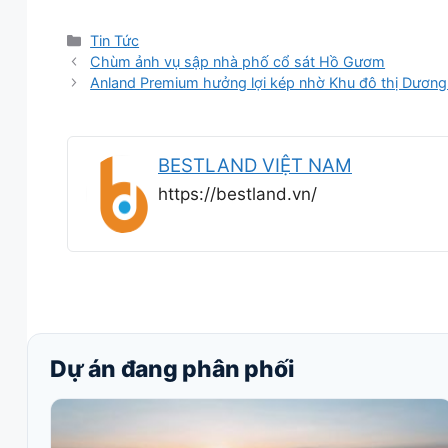
Danh
Tin Tức
mục
Chùm ảnh vụ sập nhà phố cổ sát Hồ Gươm
Anland Premium hưởng lợi kép nhờ Khu đô thị Dương
BESTLAND VIỆT NAM
https://bestland.vn/
Dự án đang phân phối