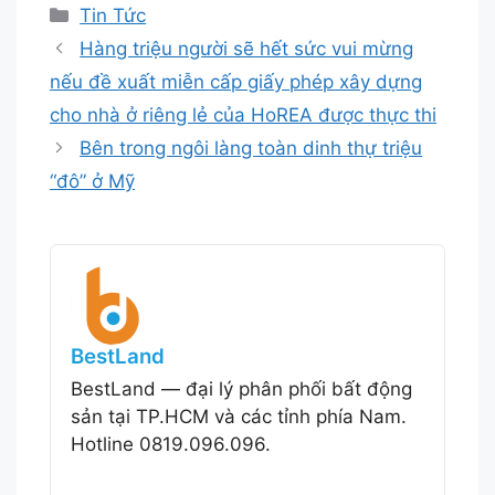
Danh
Tin Tức
mục
Hàng triệu người sẽ hết sức vui mừng
nếu đề xuất miễn cấp giấy phép xây dựng
cho nhà ở riêng lẻ của HoREA được thực thi
Bên trong ngôi làng toàn dinh thự triệu
“đô” ở Mỹ
BestLand
BestLand — đại lý phân phối bất động
sản tại TP.HCM và các tỉnh phía Nam.
Hotline 0819.096.096.