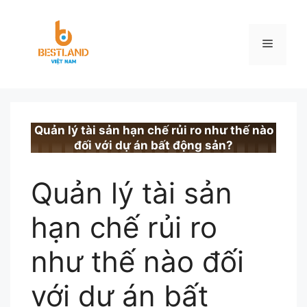
Chuyển
đến
nội
Menu
dung
BESTLAND.VN
•
TIN TỨC
Quản lý tài sản hạn chế rủi ro như thế nào
đối với dự án bất động sản?
Quản lý tài sản
hạn chế rủi ro
như thế nào đối
với dự án bất