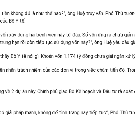
o tiền không đủ là như thế nào?”, ông Huệ truy vấn. Phó Thủ tướng
của Bộ Y tế.
vốn xây dựng hai bệnh viện này từ đâu. Số vốn ứng ra chưa giải 
ung hạn rồi còn tiếp tục sử dụng vốn này?”, ông Huệ yêu cầu giải
hấy Bộ Y tế nói gì. Khoản vốn 1.174 tỷ đồng chưa giải ngân xử lý
n nhân trách nhiệm của các đơn vị trong việc chậm tiến độ. Tron
iêng về 2 dự án này. Chính phủ giao Bộ Kế hoạch và Đầu tư rà soát
ó giải pháp mạnh, không để tình trạng này tiếp tục”, Phó Thủ tư