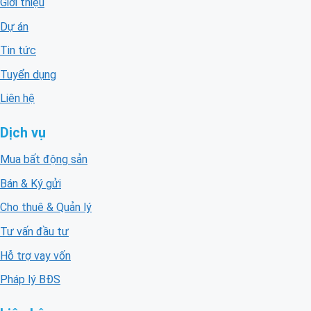
Giới thiệu
Dự án
Tin tức
Tuyển dụng
Liên hệ
Dịch vụ
Mua bất động sản
Bán & Ký gửi
Cho thuê & Quản lý
Tư vấn đầu tư
Hỗ trợ vay vốn
Pháp lý BĐS