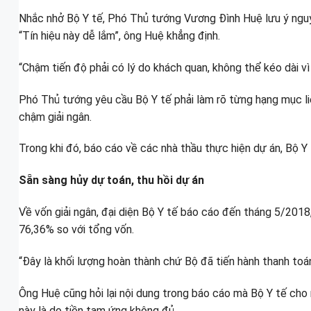
Nhắc nhở Bộ Y tế, Phó Thủ tướng Vương Đình Huệ lưu ý nguy
“Tín hiệu này dễ lắm”, ông Huệ khẳng định.
“Chậm tiến độ phải có lý do khách quan, không thể kéo dài v
Phó Thủ tướng yêu cầu Bộ Y tế phải làm rõ từng hạng mục liê
chậm giải ngân.
Trong khi đó, báo cáo về các nhà thầu thực hiện dự án, Bộ Y
Sẵn sàng hủy dự toán, thu hồi dự án
Về vốn giải ngân, đại diện Bộ Y tế báo cáo đến tháng 5/2018
76,36% so với tổng vốn.
“Đây là khối lượng hoàn thành chứ Bộ đã tiến hành thanh to
Ông Huệ cũng hỏi lại nội dung trong báo cáo mà Bộ Y tế cho r
này là do tiền tạm ứng không đủ.