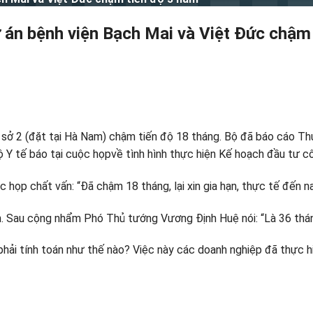
ự án bệnh viện Bạch Mai và Việt Đức chậm
 sở 2 (đặt tại Hà Nam) chậm tiến độ 18 tháng. Bộ đã báo cáo T
ện Bộ Y tế báo tại cuộc họpvề tình hình thực hiện Kế hoạch đầu t
 họp chất vấn: “Đã chậm 18 tháng, lại xin gia hạn, thực tế đến n
an. Sau cộng nhẩm Phó Thủ tướng Vương Định Huệ nói: “Là 36 thá
phải tính toán như thế nào? Việc này các doanh nghiệp đã thực h