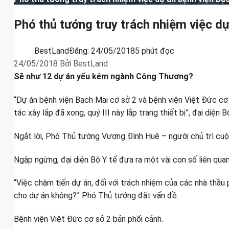
Phó thủ tướng truy trách nhiệm việc d
BestLand
Đăng:
24/05/2018
5 phút đọc
24/05/2018
Bởi
BestLand
Sẽ như 12 dự án yếu kém ngành Công Thương?
“Dự án bệnh viện Bạch Mai cơ sở 2 và bệnh viện Việt Đức cơ
tác xây lắp đã xong, quý III này lắp trang thiết bị”, đại di
Ngắt lời, Phó Thủ tướng Vương Đình Huệ – người chủ trì cuộc
Ngập ngừng, đại diện Bộ Y tế đưa ra một vài con số liên qu
“Việc chậm tiến dự án, đối với trách nhiệm của các nhà thầu 
cho dự án không?” Phó Thủ tướng đặt vấn đề.
Bệnh viện Việt Đức cơ sở 2 bản phối cảnh.