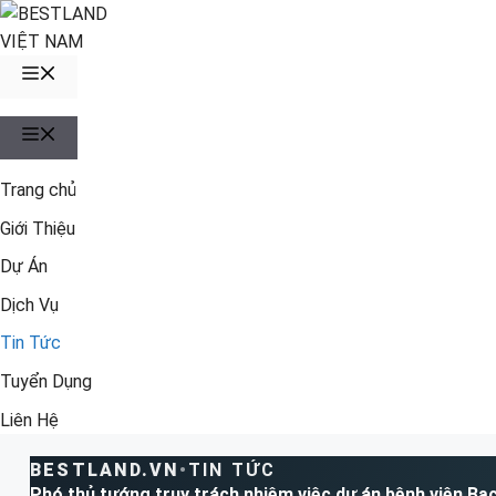
Chuyển
đến
nội
MENU
dung
MENU
Trang chủ
Giới Thiệu
Dự Án
Dịch Vụ
Tin Tức
Tuyển Dụng
Liên Hệ
BESTLAND.VN
•
TIN TỨC
Phó thủ tướng truy trách nhiệm việc dự án bệnh viện Bạ