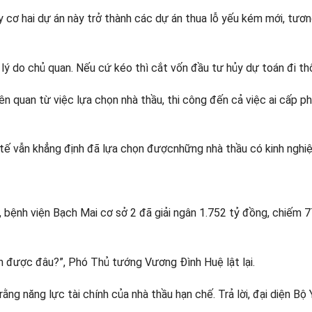
 cơ hai dự án này trở thành các dự án thua lỗ yếu kém mới, tươ
ì lý do chủ quan. Nếu cứ kéo thì cắt vốn đầu tư hủy dự toán đi 
n quan từ việc lựa chọn nhà thầu, thi công đến cả việc ai cấp p
 tế vẫn khẳng định đã lựa chọn đượcnhững nhà thầu có kinh nghiệ
, bệnh viện Bạch Mai cơ sở 2 đã giải ngân 1.752 tỷ đồng, chiếm 
án được đâu?”, Phó Thủ tướng Vương Đình Huệ lật lại.
ằng năng lực tài chính của nhà thầu hạn chế. Trả lời, đại diện Bộ