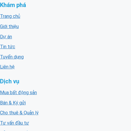
Khám phá
Trang chủ
Giới thiệu
Dự án
Tin tức
Tuyển dụng
Liên hệ
Dịch vụ
Mua bất động sản
Bán & Ký gửi
Cho thuê & Quản lý
Tư vấn đầu tư