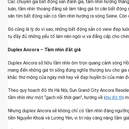
Các chuyên gia bất động sản đánh giá, tầm nhìn hướng thẳng 
luận, tầm nhìn thoáng đãng sẽ làm tăng giá trị căn bất động
săn tìm bất động sản có tầm nhìn hướng ra sông Seine. Còn
Đó cũng là lý do vì sao, những bất động sản có view đẹp luôn
tụ đầy đủ những yếu tố làm nên ngôi vị và đẳng cấp cho chí
Duplex Ancora – Tầm nhìn đắt giá
Duplex Ancora sở hữu tầm nhìn ôm trọn quang cảnh sông Hồng
mang đến những giá trị sống đúng nghĩa thượng lưu cho gia ch
khắc thơ mộng của ngày mới hay vẻ đẹp huyền bí của màn đ
Theo quy hoạch đô thị Hà Nội, Sun Grand City Ancora Residen
tầm nhìn như một “gạch nối thời gian”, hướng về
khu đô thị
mớ
Nhưng duplex Ancora sẽ không chỉ có tầm nhìn đáng ngưỡng m
tiền Nguyễn Khoái và Lương Yên, vị trí này càng nâng tầm giá