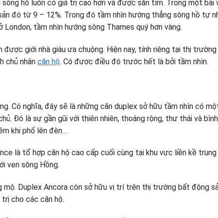
sông hồ luôn có giá trị cao hơn và được săn tìm. Trong một bài 
 sản đó từ 9 – 12%. Trong đó tầm nhìn hướng thẳng sông hồ tự n
 ở London, tầm nhìn hướng sông Thames quý hơn vàng.
 được giới nhà giàu ưa chuộng. Hiện nay, tính riêng tại thị trườn
nh chủ nhân
căn hộ
. Có được điều đó trước hết là bởi tầm nhìn.
. Có nghĩa, đây sẽ là những căn duplex sở hữu tầm nhìn có một-
ủ. Đó là sự gần gũi với thiên nhiên, thoáng rộng, thư thái và bì
êm khi phố lên đèn…
ce là tổ hợp căn hộ cao cấp cuối cùng tại khu vực liền kề trung
i ven sông Hồng.
ộ. Duplex Ancora còn sở hữu vị trí trên thị trường bất động sả
 trị cho các căn hộ.