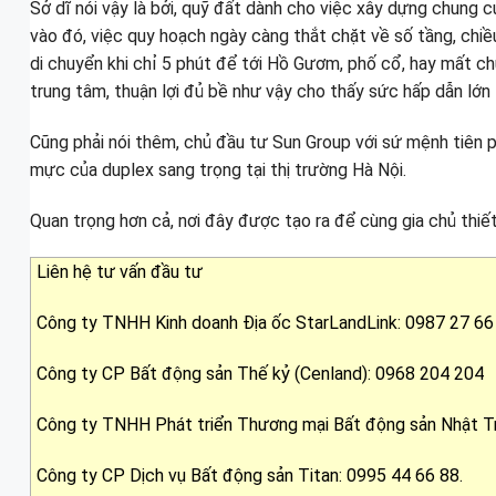
Sở dĩ nói vậy là bởi, quỹ đất dành cho việc xây dựng chung
vào đó, việc quy hoạch ngày càng thắt chặt về số tầng, chiều 
di chuyển khi chỉ 5 phút để tới Hồ Gươm, phố cổ, hay mất chư
trung tâm, thuận lợi đủ bề như vậy cho thấy sức hấp dẫn lớ
Cũng phải nói thêm, chủ đầu tư Sun Group với sứ mệnh tiên p
mực của duplex sang trọng tại thị trường Hà Nội.
Quan trọng hơn cả, nơi đây được tạo ra để cùng gia chủ thi
Liên hệ tư vấn đầu tư
Công ty TNHH Kinh doanh Địa ốc StarLandLink: 0987 27 66
Công ty CP Bất động sản Thế kỷ (Cenland): 0968 204 204
Công ty TNHH Phát triển Thương mại Bất động sản Nhật T
Công ty CP Dịch vụ Bất động sản Titan: ‭0995 44 66 88‬‬‬‬.