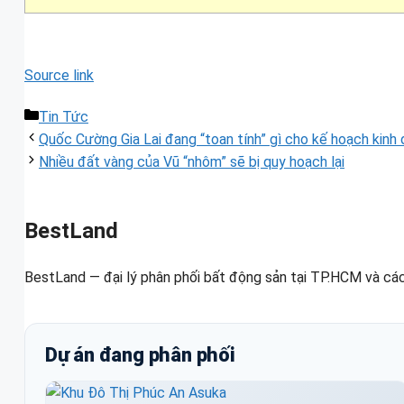
Source link
Danh
Tin Tức
mục
Quốc Cường Gia Lai đang “toan tính” gì cho kế hoạch kinh
Nhiều đất vàng của Vũ “nhôm” sẽ bị quy hoạch lại
BestLand
BestLand — đại lý phân phối bất động sản tại TP.HCM và các
Dự án đang phân phối