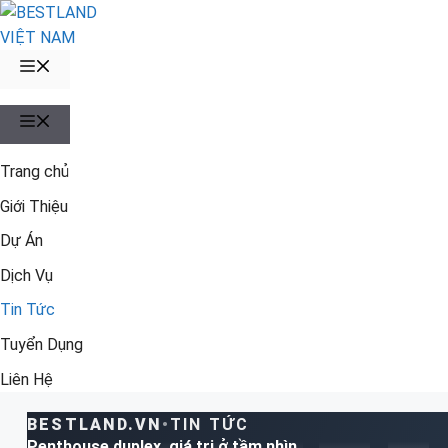
Chuyển
đến
nội
MENU
dung
MENU
Trang chủ
Giới Thiệu
Dự Án
Dịch Vụ
Tin Tức
Tuyển Dụng
Liên Hệ
BESTLAND.VN
•
TIN TỨC
Penthouse duplex, giá trị ở tầm nhìn