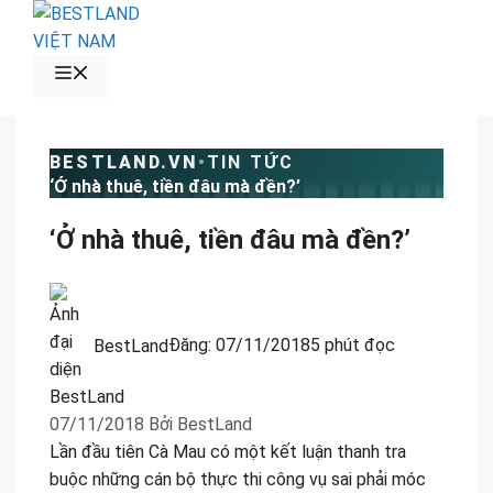
Chuyển
đến
nội
MENU
dung
BESTLAND.VN
•
TIN TỨC
‘Ở nhà thuê, tiền đâu mà đền?’
‘Ở nhà thuê, tiền đâu mà đền?’
BestLand
Đăng:
07/11/2018
5 phút đọc
07/11/2018
Bởi
BestLand
Lần đầu tiên Cà Mau có một kết luận thanh tra
buộc những cán bộ thực thi công vụ sai phải móc