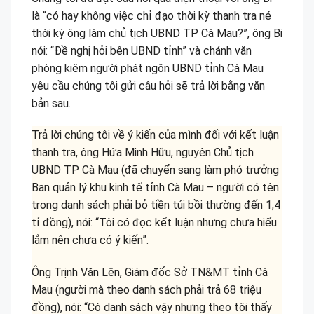
là “có hay không việc chỉ đạo thời kỳ thanh tra né
thời kỳ ông làm chủ tịch UBND TP Cà Mau?”, ông Bi
nói: “Đề nghị hỏi bên UBND tỉnh” và chánh văn
phòng kiêm người phát ngôn UBND tỉnh Cà Mau
yêu cầu chúng tôi gửi câu hỏi sẽ trả lời bằng văn
bản sau.
Trả lời chúng tôi về ý kiến của mình đối với kết luận
thanh tra, ông Hứa Minh Hữu, nguyên Chủ tịch
UBND TP Cà Mau (đã chuyển sang làm phó trưởng
Ban quản lý khu kinh tế tỉnh Cà Mau – người có tên
trong danh sách phải bỏ tiền túi bồi thường đến 1,4
tỉ đồng), nói: “Tôi có đọc kết luận nhưng chưa hiểu
lắm nên chưa có ý kiến”.
Ông Trịnh Văn Lên, Giám đốc Sở TN&MT tỉnh Cà
Mau (người mà theo danh sách phải trả 68 triệu
đồng), nói: “Có danh sách vậy nhưng theo tôi thấy