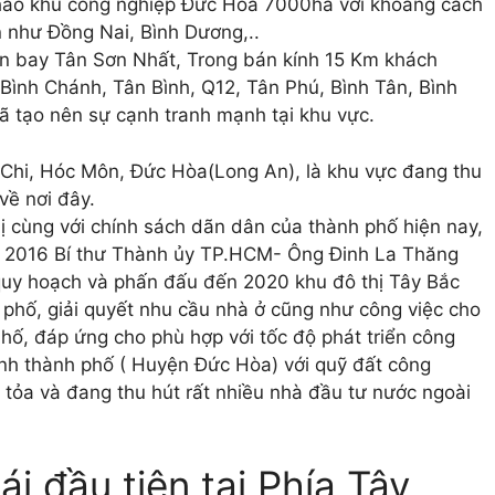
hảo khu công nghiệp Đức Hòa 7000ha với khoảng cách
n như Đồng Nai, Bình Dương,..
ân bay Tân Sơn Nhất, Trong bán kính 15 Km khách
 Bình Chánh, Tân Bình, Q12, Tân Phú, Bình Tân, Bình
ã tạo nên sự cạnh tranh mạnh tại khu vực.
 Chi, Hóc Môn, Đức Hòa(Long An), là khu vực đang thu
về nơi đây.
thị cùng với chính sách dãn dân của thành phố hiện nay,
m 2016 Bí thư Thành ủy TP.HCM- Ông Đinh La Thăng
 quy hoạch và phấn đấu đến 2020 khu đô thị Tây Bắc
 phố, giải quyết nhu cầu nhà ở cũng như công việc cho
hố, đáp ứng cho phù hợp với tốc độ phát triển công
ranh thành phố ( Huyện Đức Hòa) với quỹ đất công
 tỏa và đang thu hút rất nhiều nhà đầu tư nước ngoài
ái đầu tiên tại Phía Tây