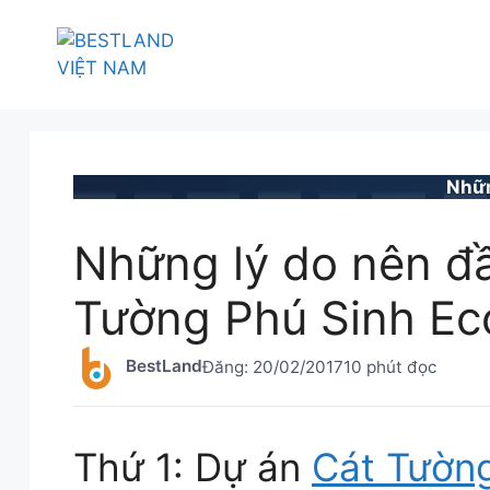
Chuyển
đến
nội
dung
BESTLAND.VN
•
TIN TỨC
Nhữn
Những lý do nên đầ
Tường Phú Sinh Ec
BestLand
Đăng:
20/02/2017
10 phút đọc
Thứ 1: Dự án
Cát Tường