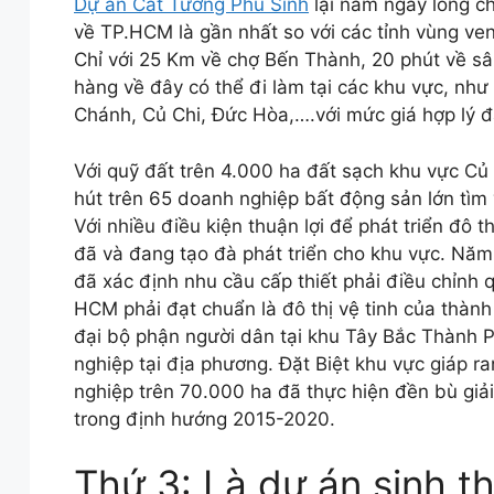
Dự án Cát Tường Phú Sinh
lại nằm ngay lòng c
về TP.HCM là gần nhất so với các tỉnh vùng ve
Chỉ với 25 Km về chợ Bến Thành, 20 phút về s
hàng về đây có thể đi làm tại các khu vực, như
Chánh, Củ Chi, Đức Hòa,….với mức giá hợp lý đ
Với quỹ đất trên 4.000 ha đất sạch khu vực Củ
hút trên 65 doanh nghiệp bất động sản lớn tìm 
Với nhiều điều kiện thuận lợi để phát triển đô 
đã và đang tạo đà phát triển cho khu vực. Nă
đã xác định nhu cầu cấp thiết phải điều chỉnh
HCM phải đạt chuẩn là đô thị vệ tinh của thành
đại bộ phận người dân tại khu Tây Bắc Thành P
nghiệp tại địa phương. Đặt Biệt khu vực giáp 
nghiệp trên 70.000 ha đã thực hiện đền bù giải
trong định hướng 2015-2020.
Thứ 3: Là dự án sinh th