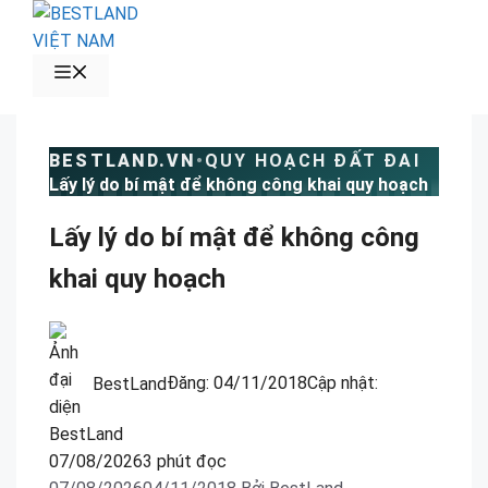
Chuyển
đến
nội
MENU
dung
BESTLAND.VN
•
QUY HOẠCH ĐẤT ĐAI
Lấy lý do bí mật để không công khai quy hoạch
Lấy lý do bí mật để không công
khai quy hoạch
BestLand
Đăng:
04/11/2018
Cập nhật:
07/08/2026
3 phút đọc