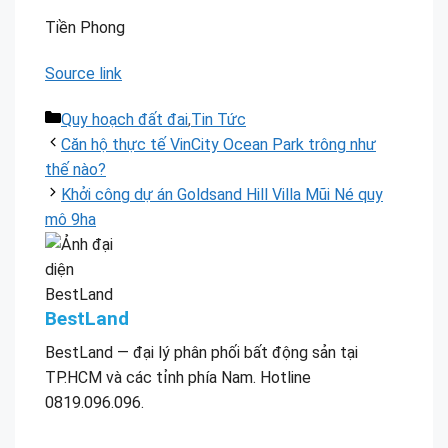
Tiền Phong
Source link
Danh
Quy hoạch đất đai
,
Tin Tức
mục
Căn hộ thực tế VinCity Ocean Park trông như
thế nào?
Khởi công dự án Goldsand Hill Villa Mũi Né quy
mô 9ha
BestLand
BestLand — đại lý phân phối bất động sản tại
TP.HCM và các tỉnh phía Nam. Hotline
0819.096.096.