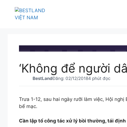
Chuyển
đến
nội
dung
BESTLAND.VN
•
TIN TỨC
‘Không để người dâ
BestLand
Đăng:
02/12/2018
4 phút đọc
Trưa 1-12, sau hai ngày rưỡi làm việc, Hội ng
bế mạc.
Cần lập tổ công tác xử lý bồi thường, tái định