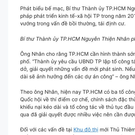
Phát biểu bế mạc, Bí thư Thành ủy TP.HCM Ngu
pháp phát triển kinh tế-xã hội TP trong năm 2019
vướng trong vấn đề bồi thường, tái định cư.
Bí thư Thành ủy TP.HCM Nguyễn Thiện Nhân p
Ông Nhân cho rằng TP.HCM cần hình thành sớm t
phố. “Thành ủy yêu cầu UBND TP lập tổ công tá
dở, giải quyết những vấn đề mới phát sinh. Nế
dài sẽ ảnh hưởng đến các dự án công” – ông N
Theo ông Nhân, hiện nay TP.HCM có ba tổ công 
Quốc hội về thí điểm cơ chế, chính sách đặc thù
khiếu nại kéo dài và tổ công tác về thủ tục đầ
qua đã giải quyết được nhiều việc nên cần đượ
Đối với các vấn đề tại
Khu đô thị
mới Thủ Thiêm