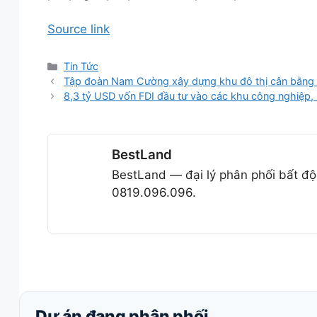
Source link
Danh
Tin Tức
mục
Tập đoàn Nam Cường xây dựng khu đô thị cân bằng 
8,3 tỷ USD vốn FDI đầu tư vào các khu công nghiệp, 
BestLand
BestLand — đại lý phân phối bất độ
0819.096.096.
Dự án đang phân phối