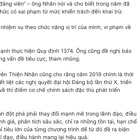
, đảng viên” – ông Nhân nói và cho biết trong năm đã
chức có sai phạm từ mức khiển trách đến khai trừ.
nhiệm vụ theo chức năng vị trí của mình, vi phạm về
 mạnh thực hiện Quy định 1374. Ông cũng đề nghị báo
ng vấn đề tiêu cực, tham nhũng.
yễn Thiện Nhân cũng cho rằng năm 2019 chính là thời
liệt các nghị quyết đại hội Đảng bộ lần thứ X, triển
về thí điểm cơ chế chính sách đặc thù phát triển
nh đột phá phải thay đổi mạnh mẽ trong lãnh đạo, điều
h giá, phân tích sâu sắc, chỉ ra những tồn tại, hạn chế
ỉ tiêu lớn của từng chương trình để từ đó đề ra biện
hỉ đạo, điều hành mang lại hiệu quả.