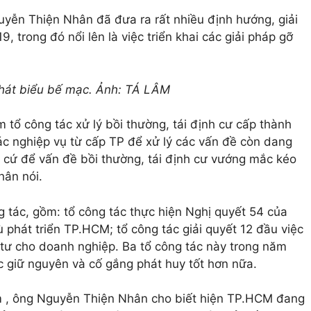
yễn Thiện Nhân đã đưa ra rất nhiều định hướng, giải
, trong đó nổi lên là việc triển khai các giải pháp gỡ
hát biểu bế mạc. Ảnh: TÁ LÂM
ổ công tác xử lý bồi thường, tái định cư cấp thành
c nghiệp vụ từ cấp TP để xử lý các vấn đề còn dang
u cứ để vấn đề bồi thường, tái định cư vướng mắc kéo
hân nói.
tác, gồm: tổ công tác thực hiện Nghị quyết 54 của
 phát triển TP.HCM; tổ công tác giải quyết 12 đầu việc
u tư cho doanh nghiệp. Ba tổ công tác này trong năm
c giữ nguyên và cố gắng phát huy tốt hơn nữa.
 , ông Nguyễn Thiện Nhân cho biết hiện TP.HCM đang