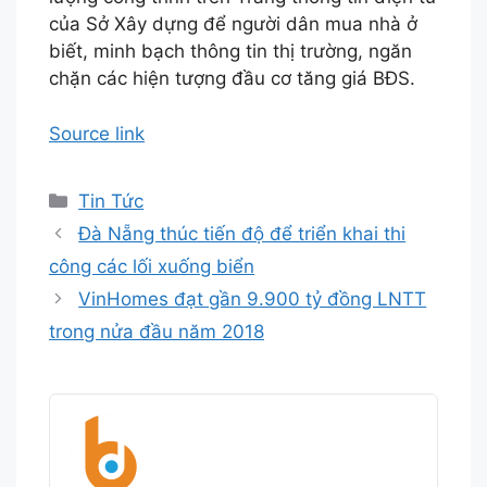
của Sở Xây dựng để người dân mua nhà ở
biết, minh bạch thông tin thị trường, ngăn
chặn các hiện tượng đầu cơ tăng giá BĐS.
Source link
Danh
Tin Tức
mục
Đà Nẵng thúc tiến độ để triển khai thi
công các lối xuống biển
VinHomes đạt gần 9.900 tỷ đồng LNTT
trong nửa đầu năm 2018