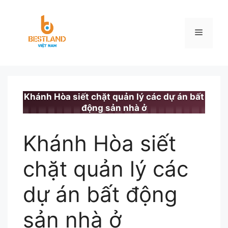
Chuyển
đến
nội
Menu
dung
BESTLAND.VN
•
TIN TỨC
Khánh Hòa siết chặt quản lý các dự án bất
động sản nhà ở
Khánh Hòa siết
chặt quản lý các
dự án bất động
sản nhà ở