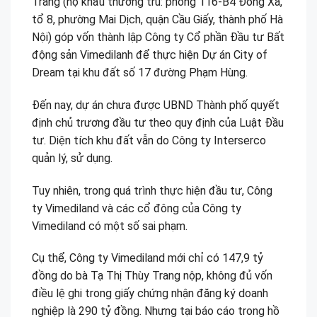
Trang (hộ khẩu thường trú: phòng 116-B4 Đồng Xa,
tổ 8, phường Mai Dịch, quận Cầu Giấy, thành phố Hà
Nội) góp vốn thành lập Công ty Cổ phần Đầu tư Bất
động sản Vimedilanh để thực hiện Dự án City of
Dream tại khu đất số 17 đường Phạm Hùng.
Đến nay, dự án chưa được UBND Thành phố quyết
định chủ trương đầu tư theo quy định của Luật Đầu
tư. Diện tích khu đất vẫn do Công ty Interserco
quản lý, sử dụng.
Tuy nhiên, trong quá trình thực hiện đầu tư, Công
ty Vimediland và các cổ đông của Công ty
Vimediland có một số sai phạm.
Cụ thể, Công ty Vimediland mới chỉ có 147,9 tỷ
đồng do bà Tạ Thị Thùy Trang nộp, không đủ vốn
điều lệ ghi trong giấy chứng nhận đăng ký doanh
nghiệp là 290 tỷ đồng. Nhưng tại báo cáo trong hồ