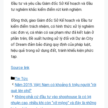
Đầu tư và yêu cầu Giám đốc Sở Kế hoạch và Đầu
tư nghiêm khắc kiểm điểm rút kinh nghiệm.
Đồng thời, giao Giám đốc Sở Kế hoạch và Đầu tư
kiểm điểm trách nhiệm, có hình thức xử lý nghiêm
các đơn vị, cá nhân có sai phạm như đã kết luận ở
phần trên; Đề xuất hướng xử lý đối với Dự án City
of Dream đảm bảo đúng quy định của pháp luật,
hiệu quả trong sử dụng đất, tránh khiếu kiện phức
tạp.
Source link
Danh
Tin Tức
mục
Năm 2019, Việt Nam có khoảng 6 triệu người “rời
quê lên phố”
Không phải cứ đầu tư vào shophouse là có lợi
nhuận cao, nhiều khi còn “vỡ mộng” và đây là những