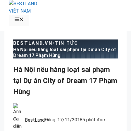
Chuyển
đến
nội
MENU
dung
BESTLAND.VN
•
TIN TỨC
Hà Nội nêu hàng loạt sai phạm tại Dự án City of
Dream 17 Phạm Hùng
Hà Nội nêu hàng loạt sai phạm
tại Dự án City of Dream 17 Phạm
Hùng
BestLand
Đăng:
17/11/2018
5 phút đọc