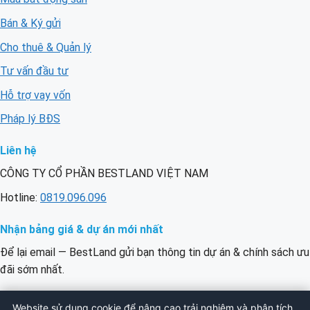
Bán & Ký gửi
Cho thuê & Quản lý
Tư vấn đầu tư
Hỗ trợ vay vốn
Pháp lý BĐS
Liên hệ
CÔNG TY CỔ PHẦN BESTLAND VIỆT NAM
Hotline:
0819.096.096
Nhận bảng giá & dự án mới nhất
Để lại email — BestLand gửi bạn thông tin dự án & chính sách ưu
đãi sớm nhất.
Email
ĐĂNG KÝ
Website sử dụng cookie để nâng cao trải nghiệm và phân tích