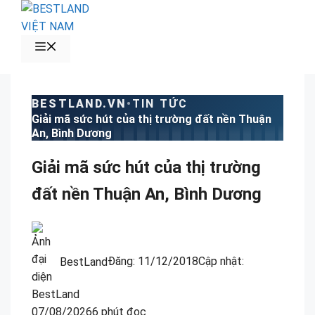
Chuyển
đến
nội
MENU
dung
BESTLAND.VN
•
TIN TỨC
Giải mã sức hút của thị trường đất nền Thuận
An, Bình Dương
Giải mã sức hút của thị trường
đất nền Thuận An, Bình Dương
BestLand
Đăng:
11/12/2018
Cập nhật:
07/08/2026
6 phút đọc