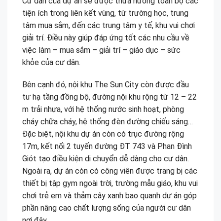
Cư dân của dự án sẽ được thừa hưởng toàn bộ các
tiện ích trong liên kết vùng, từ trường học, trung
tâm mua sắm, đến các trung tâm y tế, khu vui chơi
giải trí. Điều này giúp đáp ứng tốt các nhu cầu về
việc làm – mua sắm – giải trí – giáo dục – sức
khỏe của cư dân.
Bên cạnh đó, nội khu The Sun City còn được đầu
tư hạ tầng đồng bộ, đường nội khu rộng từ 12 – 22
m trải nhựa, với hệ thống nước sinh hoạt, phòng
cháy chữa cháy, hệ thống đèn đường chiếu sáng…
Đặc biệt, nội khu dự án còn có trục đường rộng
17m, kết nối 2 tuyến đường ĐT 743 và Phan Đình
Giót tạo điều kiện di chuyển dễ dàng cho cư dân.
Ngoài ra, dự án còn có công viên được trang bị các
thiết bị tập gym ngoài trời, trường mẫu giáo, khu vui
chơi trẻ em và thảm cây xanh bao quanh dự án góp
phần nâng cao chất lượng sống của người cư dân
nơi đây.