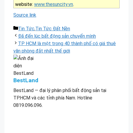
website:
www.thesuncity.vn
.
Source link
Danh
Tin Tức
,
Tin Tức Đất Nền
mục
Đã đến lúc bất động sản chuyển mình
TP HCM là một trong 40 thành phố có giá thuê
văn phòng đắt nhất thế giới
BestLand
BestLand — đại lý phân phối bất động sản tại
TP.HCM và các tỉnh phía Nam. Hotline
0819.096.096.