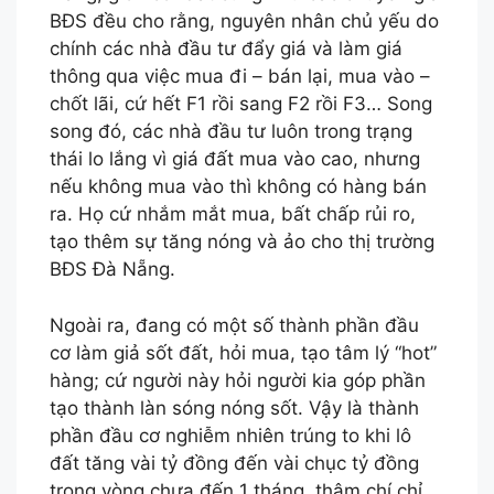
BĐS đều cho rằng, nguyên nhân chủ yếu do
chính các nhà đầu tư đẩy giá và làm giá
thông qua việc mua đi – bán lại, mua vào –
chốt lãi, cứ hết F1 rồi sang F2 rồi F3… Song
song đó, các nhà đầu tư luôn trong trạng
thái lo lắng vì giá đất mua vào cao, nhưng
nếu không mua vào thì không có hàng bán
ra. Họ cứ nhắm mắt mua, bất chấp rủi ro,
tạo thêm sự tăng nóng và ảo cho thị trường
BĐS Đà Nẵng.
Ngoài ra, đang có một số thành phần đầu
cơ làm giả sốt đất, hỏi mua, tạo tâm lý “hot”
hàng; cứ người này hỏi người kia góp phần
tạo thành làn sóng nóng sốt. Vậy là thành
phần đầu cơ nghiễm nhiên trúng to khi lô
đất tăng vài tỷ đồng đến vài chục tỷ đồng
trong vòng chưa đến 1 tháng, thậm chí chỉ