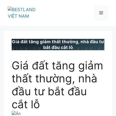
Chuyển
đến
Menu
nội
dung
BESTLAND.VN
•
TIN TỨC
Giá đất tăng giảm thất thường, nhà đầu tư
bắt đầu cắt lỗ
Giá đất tăng giảm
thất thường, nhà
đầu tư bắt đầu
cắt lỗ