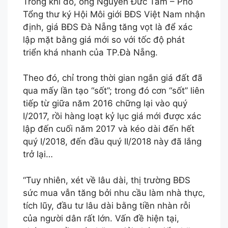
Trong khi đó, ông Nguyễn Đức Tâm – Phó
Tổng thư ký Hội Môi giới BĐS Việt Nam nhận
định, giá BĐS Đà Nẵng tăng vọt là để xác
lập mặt bằng giá mới so với tốc độ phát
triển khá nhanh của TP.Đà Nẵng.
Theo đó, chỉ trong thời gian ngắn giá đất đã
qua mấy lần tạo “sốt”; trong đó cơn “sốt” liên
tiếp từ giữa năm 2016 chững lại vào quý
I/2017, rồi hàng loạt kỷ lục giá mới được xác
lập đến cuối năm 2017 và kéo dài đến hết
quý I/2018, đến đầu quý II/2018 này đã lắng
trở lại…
“Tuy nhiên, xét về lâu dài, thị trường BĐS
sức mua vẫn tăng bởi nhu cầu làm nhà thực,
tích lũy, đầu tư lâu dài bằng tiền nhàn rỗi
của người dân rất lớn. Vấn đề hiện tại,