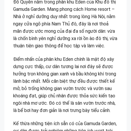
Đỗ Quyên nằm trong phân khu Eden của Khu đô thị
Gamuda Garden. Mang phong cách Home resort –
Nhà ở nghỉ dưỡng duy nhất trong lòng Hà Nội, nằm
ngay cửa ngõ phía Nam Thủ đô, đây là nơi thoả
mãn được ước mong của đại đa số người dân: vừa
là chốn bình yên nghỉ dưỡng xa rời ồn ào đô thị, vừa
thuận tiện giao thông để học tập và làm việc.
Điểm nhấn của phân khu Eden chính là mật độ xây
dựng cực thấp, cư dân tương lai nơi đây sẽ được
hưởng trọn không gian xanh và bầu không khí trong
lành bậc nhất. Mỗi căn biệt thự đều được thiết kế
mở, bỏ trống không gian vườn trước và vườn sau
khoáng đạt, giúp chủ nhân được thỏa sức kiến tạo
ngôi nhà mơ ước. Đó có thể là sân vườn trước nhà,
là bể bơi hay đơn giản là nơi trưng bày tiểu cảnh.
Kế thừa những tiện ích sẵn có của Gamuda Garden,
cư dân được trải nghiệm những tiện ích vượt trội