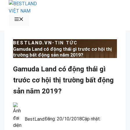
Chuyển
đến
nội
MENU
dung
BESTLAND.VN
•
TIN TỨC
Gamuda Land có động thái gì trước cơ hội thị
trường bất động sản năm 2019?
Gamuda Land có động thái gì
trước cơ hội thị trường bất động
sản năm 2019?
BestLand
Đăng:
20/10/2018
Cập nhật: