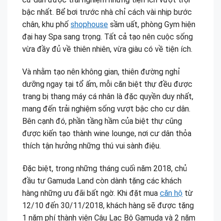
bậc nhất. Bể bơi trước nhà chỉ cách vài nhịp bước
chân, khu phố
shophouse
sầm uất, phòng Gym hiện
đại hay Spa sang trọng. Tất cả tạo nên cuộc sống
vừa đầy đủ về thiên nhiên, vừa giàu có về tiện ích.
Và nhằm tạo nên không gian, thiên đường nghỉ
dưỡng ngay tại tổ ấm, mỗi căn biệt thự đều được
trang bị thang máy cá nhân là đặc quyền duy nhất,
mang đến trải nghiệm sống vượt bậc cho cư dân.
Bên cạnh đó, phần tầng hầm của biệt thự cũng
được kiến tạo thành wine lounge, nơi cư dân thỏa
thích tận hưởng những thú vui sành điệu.
Đặc biệt, trong những tháng cuối năm 2018, chủ
đầu tư Gamuda Land còn dành tặng các khách
hàng những ưu đãi bất ngờ. Khi đặt mua
căn hộ
từ
12/10 đến 30/11/2018, khách hàng sẽ được tặng
1 năm phí thành viên Câu Lạc Bộ Gamuda và 2 năm