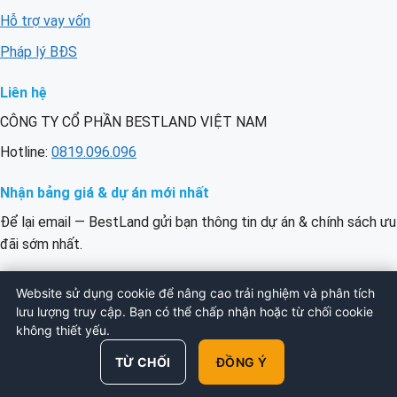
Hỗ trợ vay vốn
Pháp lý BĐS
Liên hệ
CÔNG TY CỔ PHẦN BESTLAND VIỆT NAM
Hotline:
0819.096.096
Nhận bảng giá & dự án mới nhất
Để lại email — BestLand gửi bạn thông tin dự án & chính sách ưu
đãi sớm nhất.
Email
ĐĂNG KÝ
Website sử dụng cookie để nâng cao trải nghiệm và phân tích
của
lưu lượng truy cập. Bạn có thể chấp nhận hoặc từ chối cookie
bạn
không thiết yếu.
© 2026 BESTLAND VIỆT NAM. All Rights
TỪ CHỐI
ĐỒNG Ý
Reserved.
Chính sách bảo mật
·
Điều khoản
·
Sitemap