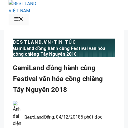
Chuyển
đến
nội
MENU
dung
BESTLAND.VN
•
TIN TỨC
GamiLand đồng hành cùng Festival văn hóa
cồng chiêng Tây Nguyên 2018
GamiLand đồng hành cùng
Festival văn hóa cồng chiêng
Tây Nguyên 2018
BestLand
Đăng:
04/12/2018
5 phút đọc