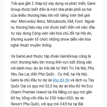
Trải qua gần 2 thập kỷ xây dựng và phát triển, Gami
Group được biết đến là một nhà phân phối xe hơi
của nhiều thương hiệu lớn nổi tiếng trên thế giới
như: Mercedez Benz, Mitsubisshi, GM, Ford…Ngoài
ra, thương hiệu này còn được biết đến với việc đầu
tư xây dựng Công viên văn hóa chủ đề tại Hội An,
thường xuyên tổ chức những show diễn văn hóa
nghệ thuật truyền thống.
Và GamiLand thuộc tập đoàn GamiGroup cũng là
một thương hiệu lớn trong lĩnh vực bất động sản
với danh mục dự án trải dài từ Việt Trì, Hà Nội, Phú
Yên, Gia Lai, đến Phú Quốc… Cụ thể, tại Hà Nội,
Gami là chủ đầu tư dự án
khu đô thị
và dịch vụ Tây
Quốc Oai có quy mô 52,5 ha; dự án khu đô thị Eco
Charm Premier Island tại Đà Nẵng có quy mô gần
60 ha, tổng vốn đầu tư 250 triệu USD; dự án
Resort Phú Quốc, với quy mô 34,9 ha tại Bãi