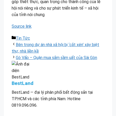
góp thiết thực, quan trọng cho thành công của lễ
hội nói riêng và cho sự phát triển kinh tế – xã hội
của tỉnh nói chung.
Source link
Danh
Tin Tức
mục
Bên trong dự án nhà xã hội bị ‘cắt xén’ xây biệt
thự, nhà liền kề
Gò Vấp – Quận mua sắm sầm uất của Sài Gòn
BestLand
BestLand — đại lý phân phối bất động sản tại
TP.HCM và các tỉnh phía Nam. Hotline
0819.096.096.