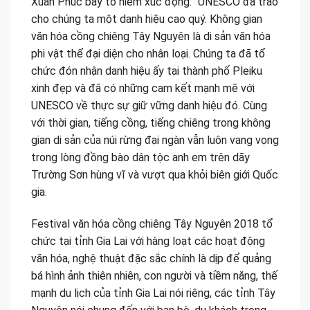
Xuân Phúc bày tỏ niềm xúc động: “UNESCO đã trao
cho chúng ta một danh hiệu cao quý. Không gian
văn hóa cồng chiêng Tây Nguyên là di sản văn hóa
phi vật thể đại diện cho nhân loại. Chúng ta đã tổ
chức đón nhận danh hiệu ấy tại thành phố Pleiku
xinh đẹp và đã có những cam kết mạnh mẽ với
UNESCO về thực sự giữ vững danh hiệu đó. Cùng
với thời gian, tiếng cồng, tiếng chiêng trong không
gian di sản của núi rừng đại ngàn vẫn luôn vang vọng
trong lòng đồng bào dân tộc anh em trên dãy
Trường Sơn hùng vĩ và vượt qua khỏi biên giới Quốc
gia.
Festival văn hóa cồng chiêng Tây Nguyên 2018 tổ
chức tại tỉnh Gia Lai với hàng loạt các hoạt động
văn hóa, nghệ thuật đặc sắc chính là dịp để quảng
bá hình ảnh thiên nhiên, con người và tiềm năng, thế
mạnh du lịch của tỉnh Gia Lai nói riêng, các tỉnh Tây