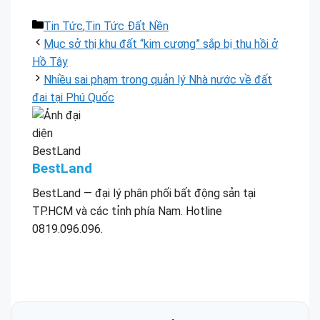
Danh
Tin Tức
,
Tin Tức Đất Nền
mục
Mục sở thị khu đất “kim cương” sắp bị thu hồi ở
Hồ Tây
Nhiều sai phạm trong quản lý Nhà nước về đất
đai tại Phú Quốc
BestLand
BestLand — đại lý phân phối bất động sản tại
TP.HCM và các tỉnh phía Nam. Hotline
0819.096.096.