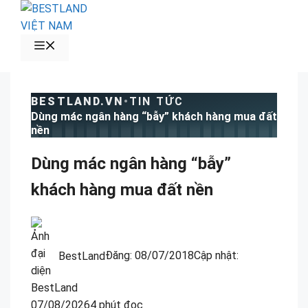
Chuyển
đến
nội
MENU
dung
BESTLAND.VN
•
TIN TỨC
Dùng mác ngân hàng “bẫy” khách hàng mua đất
nền
Dùng mác ngân hàng “bẫy”
khách hàng mua đất nền
BestLand
Đăng:
08/07/2018
Cập nhật:
07/08/2026
4 phút đọc