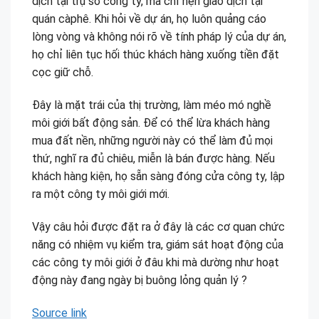
dịch tại trụ sở công ty, mà chỉ hẹn giao dịch tại
quán càphê. Khi hỏi về dự án, họ luôn quảng cáo
lòng vòng và không nói rõ về tính pháp lý của dự án,
họ chỉ liên tục hối thúc khách hàng xuống tiền đặt
cọc giữ chỗ.
Đây là mặt trái của thị trường, làm méo mó nghề
môi giới bất động sản. Để có thể lừa khách hàng
mua đất nền, những người này có thể làm đủ mọi
thứ, nghĩ ra đủ chiêu, miễn là bán được hàng. Nếu
khách hàng kiện, họ sẵn sàng đóng cửa công ty, lập
ra một công ty môi giới mới.
Vậy câu hỏi được đặt ra ở đây là các cơ quan chức
năng có nhiệm vụ kiểm tra, giám sát hoạt động của
các công ty môi giới ở đâu khi mà dường như hoạt
động này đang ngày bị buông lỏng quản lý ?
Source link