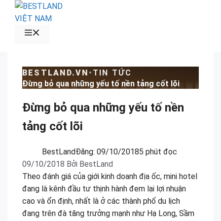
Chuyển
đến
nội
MENU
dung
BESTLAND.VN
•
TIN TỨC
Đừng bỏ qua những yếu tố nền tảng cốt lõi
Đừng bỏ qua những yếu tố nền
tảng cốt lõi
BestLand
Đăng:
09/10/2018
5 phút đọc
09/10/2018
Bởi
BestLand
Theo đánh giá của giới kinh doanh địa ốc, mini hotel
đang là kênh đầu tư thịnh hành đem lại lợi nhuận
cao và ổn định, nhất là ở các thành phố du lịch
đang trên đà tăng trưởng mạnh như Hạ Long, Sầm