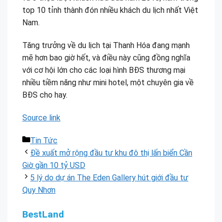
top 10 tỉnh thành đón nhiều khách du lịch nhất Việt
Nam.
Tăng trưởng về du lịch tại Thanh Hóa đang mạnh
mẽ hơn bao giờ hết, và điều này cũng đồng nghĩa
với cơ hội lớn cho các loại hình BĐS thương mại
nhiều tiềm năng như mini hotel, một chuyên gia về
BĐS cho hay.
Source link
Danh
Tin Tức
mục
Đề xuất mở rộng đầu tư khu đô thị lấn biển Cần
Giờ gần 10 tỷ USD
5 lý do dự án The Eden Gallery hút giới đầu tư
Quy Nhơn
BestLand