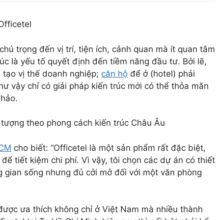
fficetel
hú trọng đến vị trí, tiện ích, cảnh quan mà ít quan tâm
trúc là yếu tố quyết định đến tiềm năng đầu tư. Bởi lẽ,
 tạo vị thế doanh nghiệp;
căn hộ
để ở (hotel) phải
ư vậy chỉ có giải pháp kiến trúc mới có thể thỏa mãn
 hảo.
 tượng theo phong cách kiến trúc Châu Âu
HCM
cho biết: “Officetel là một sản phẩm rất đặc biệt,
 tiết kiệm chi phí. Vì vậy, tôi chọn các dự án có thiết
g gian sống nhưng đủ cởi mở đối với một văn phòng
g được ưa thích không chỉ ở Việt Nam mà nhiều thành