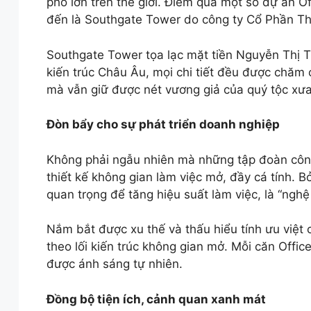
phố lớn trên thế giới. Điểm qua một số dự án Off
đến là Southgate Tower do công ty Cổ Phần T
Southgate Tower tọa lạc mặt tiền Nguyễn Thị 
kiến trúc Châu Âu, mọi chi tiết đều được chăm
mà vẫn giữ được nét vương giả của quý tộc xưa
Đòn bẩy cho sự phát triển doanh nghiệp
Không phải ngẫu nhiên mà những tập đoàn côn
thiết kế không gian làm việc mở, đầy cá tính. Bở
quan trọng để tăng hiệu suất làm việc, là “nghệ
Nắm bắt được xu thế và thấu hiểu tính ưu việt 
theo lối kiến trúc không gian mở. Mỗi căn Offic
được ánh sáng tự nhiên.
Đồng bộ tiện ích, cảnh quan xanh mát