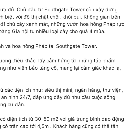
 chưa đủ. Chủ đầu tư Southgate Tower còn xây dựng
 biệt với đô thị chật chội, khói bụi. Không gian bên
i đi phủ cây xanh mát, những vườn hoa hồng Pháp rực
àng Gia hội tụ nhiều loại cây cho quả 4 mùa.
h và hoa hồng Pháp tại Southgate Tower.
tượng điêu khắc, lấy cảm hứng từ những tác phẩm
ng như viện bảo tàng cổ, mang lại cảm giác khác lạ,
các tiện ích như: siêu thị mini, ngân hàng, thư viện,
 an ninh 24/7, đáp ứng đầy đủ nhu cầu cuộc sống
ống cư dân.
ó diện tích từ 30-50 m2 với giá trung bình dao động
g có trần cao tới 4,5m . Khách hàng cũng có thể tận