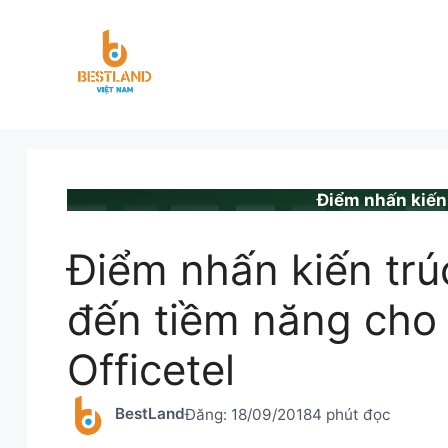
Chuyển
đến
nội
dung
BESTLAND.VN
•
TIN TỨC
Điểm nhấn kiến 
Điểm nhấn kiến trú
đến tiềm năng cho
Officetel
BestLand
Đăng:
18/09/2018
4 phút đọc