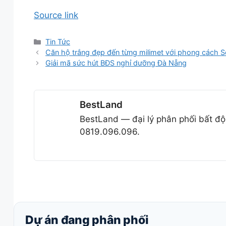
Source link
Danh
Tin Tức
mục
Căn hộ trắng đẹp đến từng milimet với phong cách S
Giải mã sức hút BĐS nghỉ dưỡng Đà Nẵng
BestLand
BestLand — đại lý phân phối bất độ
0819.096.096.
Dự án đang phân phối