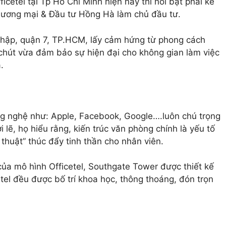
icetel tại Tp Hồ Chí Minh hiện nay thì nổi bật phải kể
hương mại & Đầu tư Hồng Hà làm chủ đầu tư.
Thập, quận 7, TP.HCM, lấy cảm hứng từ phong cách
 chút vừa đảm bảo sự hiện đại cho không gian làm việc
.
g nghệ như: Apple, Facebook, Google….luôn chú trọng
i lẽ, họ hiểu rằng, kiến trúc văn phòng chính là yếu tố
 thuật” thúc đẩy tinh thần cho nhân viên.
của mô hình Officetel, Southgate Tower được thiết kế
etel đều được bố trí khoa học, thông thoáng, đón trọn