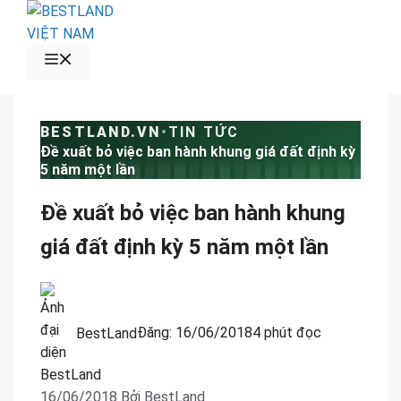
Chuyển
đến
nội
MENU
dung
BESTLAND.VN
•
TIN TỨC
Đề xuất bỏ việc ban hành khung giá đất định kỳ
5 năm một lần
Đề xuất bỏ việc ban hành khung
giá đất định kỳ 5 năm một lần
BestLand
Đăng:
16/06/2018
4 phút đọc
16/06/2018
Bởi
BestLand