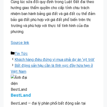
Cùng lúc sửa đổi quy định trong Luật Đất đai theo
hướng giao thẩm quyền cho cấp tỉnh chịu trách
nhiệm ban hành bảng giá đất và giá đất cụ thể đảm
bảo giá đất phù hợp với giá đất phổ biến trên thị
trường và phù hợp với thực tế tình hình của địa
phương.
Source link
Danh
Tin Tức
mục
Khách hàng điêu đứng vì mua phải dự án ‘vịt trời’
Bất động sản hậu cần là lĩnh vực đầy hứa hẹn ở
Việt Nam
BestLand
BestLand — đại lý phân phối bất động sản tại