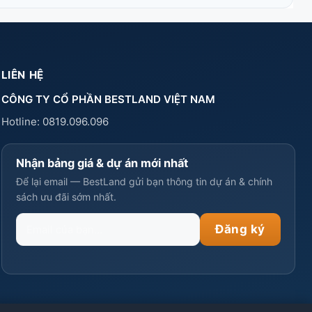
LIÊN HỆ
CÔNG TY CỔ PHẦN BESTLAND VIỆT NAM
Hotline:
0819.096.096
Nhận bảng giá & dự án mới nhất
Để lại email — BestLand gửi bạn thông tin dự án & chính
sách ưu đãi sớm nhất.
Email
Đăng ký
của
bạn