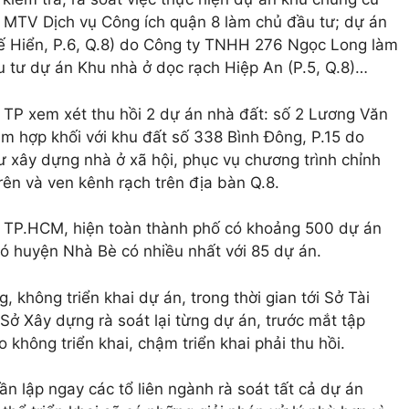
H MTV Dịch vụ Công ích quận 8 làm chủ đầu tư; dự án
ế Hiển, P.6, Q.8) do Công ty TNHH 276 Ngọc Long làm
u tư dự án Khu nhà ở dọc rạch Hiệp An (P.5, Q.8)…
TP xem xét thu hồi 2 dự án nhà đất: số 2 Lương Văn
m hợp khối với khu đất số 338 Bình Đông, P.15 do
 xây dựng nhà ở xã hội, phục vụ chương trình chỉnh
trên và ven kênh rạch trên địa bàn Q.8.
g TP.HCM, hiện toàn thành phố có khoảng 500 dự án
 đó huyện Nhà Bè có nhiều nhất với 85 dự án.
, không triển khai dự án, trong thời gian tới Sở Tài
Sở Xây dựng rà soát lại từng dự án, trước mắt tập
 không triển khai, chậm triển khai phải thu hồi.
 lập ngay các tổ liên ngành rà soát tất cả dự án