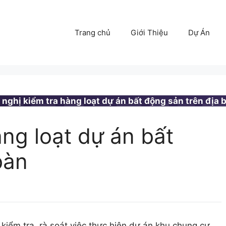
Trang chủ
Giới Thiệu
Dự Án
 nghị kiểm tra hàng loạt dự án bất động sản trên địa 
àng loạt dự án bất
bàn
ểm tra, rà soát việc thực hiện dự án khu chung cư