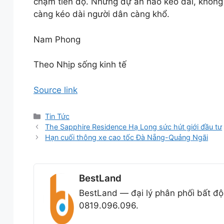
chậm tiến độ. Những dự án nào kéo dài, không t
càng kéo dài người dân càng khổ.
Nam Phong
Theo Nhịp sống kinh tế
Source link
Danh
Tin Tức
mục
The Sapphire Residence Hạ Long sức hút giới đầu tư
Hạn cuối thông xe cao tốc Đà Nẵng-Quảng Ngãi
BestLand
BestLand — đại lý phân phối bất độ
0819.096.096.