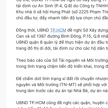
tái định cư An Sinh (P.4, Q.8) do Công ty TNH
Khu nhà ở xã hội Hưng Phát (số 2225 Phạm Th
chủ đầu tư; đẩy nhanh tiến độ lựa chọn chủ đầ
Đồng thời, UBND
TP.HCM
đề nghị Sở Xây dựng 
Can và số 1387 đường Bình Đông, P.15, Q.8 nhằ
UBND quận 8 quản lý để thực hiện dự án đầu tư
trang đô thị di dời, tái định cư cho các hộ dân 
Theo báo cáo của Sở Tài nguyên và Môi trườn
trong tình trạng chậm tiến độ triển khai, trong
Để chấm dứt tình trạng xí đất rồi chuyển nhượng
nguyên và Môi trường (TN-MT) sẽ phối hợp với 
trung làm trước các dự án tại Nhà Bè, dự án nào
UBND TP.HCM cũng đề nghị các quận, huyện cần