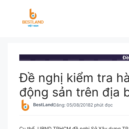
Chuyển
đến
nội
dung
BESTLAND.VN
•
TIN TỨC
Đề
Đề nghị kiểm tra h
động sản trên địa 
BestLand
Đăng:
05/08/2018
2 phút đọc
Cụ thể, UBND TPHCM đề nghị Sở Xây dựng TP ki