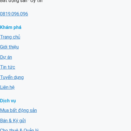
Bất động sản · Uy tín
0819.096.096
Khám phá
Trang chủ
Giới thiệu
Dự án
Tin tức
Tuyển dụng
Liên hệ
Dịch vụ
Mua bất động sản
Bán & Ký gửi
Cho thuê & Quản lý