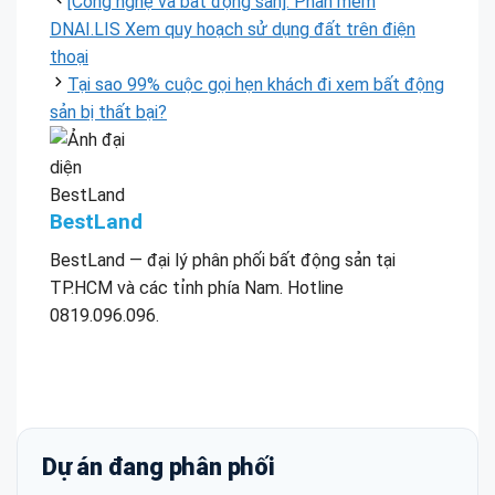
[Công nghệ và bất động sản]: Phần mềm
DNAI.LIS Xem quy hoạch sử dụng đất trên điện
thoại
Tại sao 99% cuộc gọi hẹn khách đi xem bất động
sản bị thất bại?
BestLand
BestLand — đại lý phân phối bất động sản tại
TP.HCM và các tỉnh phía Nam. Hotline
0819.096.096.
Dự án đang phân phối