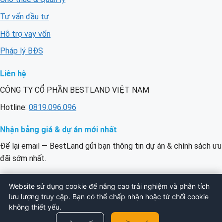
Tư vấn đầu tư
Hỗ trợ vay vốn
Pháp lý BĐS
Liên hệ
CÔNG TY CỔ PHẦN BESTLAND VIỆT NAM
Hotline:
0819.096.096
Nhận bảng giá & dự án mới nhất
Để lại email — BestLand gửi bạn thông tin dự án & chính sách ưu
đãi sớm nhất.
Email
ĐĂNG KÝ
Website sử dụng cookie để nâng cao trải nghiệm và phân tích
của
lưu lượng truy cập. Bạn có thể chấp nhận hoặc từ chối cookie
bạn
không thiết yếu.
© 2026 BESTLAND VIỆT NAM. All Rights