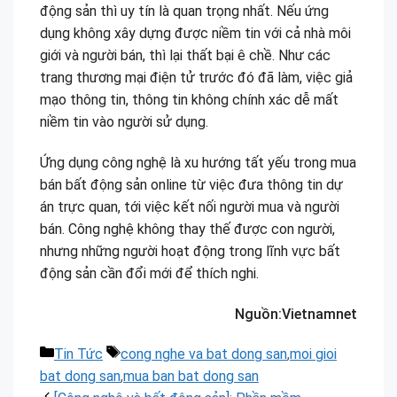
động sản thì uy tín là quan trọng nhất. Nếu ứng
dụng không xây dựng được niềm tin với cả nhà môi
giới và người bán, thì lại thất bại ê chề. Như các
trang thương mại điện tử trước đó đã làm, việc giả
mạo thông tin, thông tin không chính xác dễ mất
niềm tin vào người sử dụng.
Ứng dụng công nghệ là xu hướng tất yếu trong mua
bán bất động sản online từ việc đưa thông tin dự
án trực quan, tới việc kết nối người mua và người
bán. Công nghệ không thay thế được con người,
nhưng những người hoạt động trong lĩnh vực bất
động sản cần đổi mới để thích nghi.
Nguồn:
Vietnamnet
Danh
Thẻ
Tin Tức
cong nghe va bat dong san
,
moi gioi
mục
bat dong san
,
mua ban bat dong san