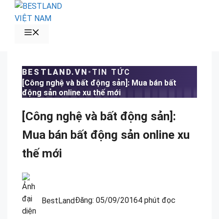
Chuyển
đến
nội
MENU
dung
BESTLAND.VN
•
TIN TỨC
[Công nghệ và bất động sản]: Mua bán bất
động sản online xu thế mới
[Công nghệ và bất động sản]:
Mua bán bất động sản online xu
thế mới
BestLand
Đăng:
05/09/2016
4 phút đọc