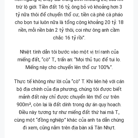
trừ lộ giới. Tiền đất 16 tỷ, ông bỏ vô khoảng hơn 3
tỷ nữa thôi để chuyển thổ cư, tiền cà phê cà pháo
cho bọn tui luôn nữa là tổng cộng khoảng 20 tỷ. 18
nền, mỗi nền bán 2 tỷ thôi, coi như ông anh cầm
chắc 16 tỷ rồi”.
Nhiệt tình dẫn tôi bước vào một vị trí ranh của
miếng đất, “cò” T., trấn an: “Mọi thủ tục để tui lo.
Miếng này cho chuyển lên thổ cư 100%”.
Thực tế không như lời của “cò” T. Khi liên hệ với cán
bộ địa chính của địa phương, chúng tôi được biết
mảnh đất này chỉ được chuyển lên thổ cư trên
900m², còn lại là đất dính trong dự án quy hoạch.
Điều này tương tự như miếng đất thứ hai mà T.,
cùng một “đồng nghiệp” khác của anh ta dẫn chúng
đi xem, cũng nằm trên địa bàn xã Tân Nhựt.