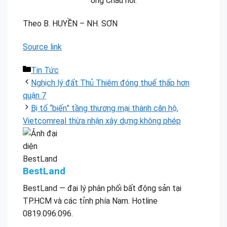
ông Châu nói.
Theo B. HUYỀN – NH. SƠN
Source link
Danh
Tin Tức
mục
Nghịch lý đất Thủ Thiêm đóng thuế thấp hơn
quận 7
Bị tố “biến” tầng thương mại thành căn hộ,
Vietcomreal thừa nhận xây dựng không phép
BestLand
BestLand — đại lý phân phối bất động sản tại
TP.HCM và các tỉnh phía Nam. Hotline
0819.096.096.