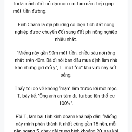
tôi là mảnh đất cỏ dại mọc um tùm nằm tiếp giáp
mặt tiền đường.
Bình Chánh là địa phương có diện tích đất nông
nghiệp được chuyển đổi sang đất phi nông nghiệp
nhiều nhất.
“Miếng này gần 90m mặt tiền, chiều sâu nơi rộng
nhất trên 40m. Bà dì nói ban đầu mua định làm nhà
kho nhưng giờ đổi ý”, T., một “cò” khu vực này sốt
sắng.
Thấy tôi có vẻ không “mặn” lắm trước lời mời mọc,
T., bày kế: “Ông anh an tâm đi, tui bao lên thổ cư
100%”.
Rồi T., làm bài tính kinh doanh khá hấp dẫn: “Miếng
này mình phân thành ít nhất cũng gần 18 nền, mỗi
nền ngang 5, chạy dài trung bình khoảng 20, sau khi