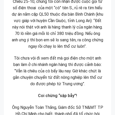
Chiều 25-10, chúng tôi còn nhận được cuộc gọi từ
số điện thoại của một “cò” tên S., rủ rê ra tìm hiểu
dự án nằm cặp QL50 thuộc địa bàn Bình Chánh (khu
vực giáp với huyện Cần Giuộc, tỉnh Long An): “Đất
này nói thật với anh là hàng thanh lý của ngân hàng.
70 lô nền giá mỗi lô chỉ 380 triệu đồng. Nếu ông
anh ưng ý thì bọn em sẽ lo sang tên, ra công chứng
ngay rồi chạy lo lên thổ cư luôn”.
Tôi chưa vội đi xem đất mà gọi điện cho một anh
bạn làm ở chi nhánh ngân hàng thì được cảnh báo:
“Vẫn là chiêu của cò bấy lâu nay. Giờ khác chút là
gắn chuyện chuyển từ đất nông nghiệp lên thổ cư
do được phép từ Trung ương”.
Coi chừng “sập bẫy”!
Ông Nguyễn Toàn Thắng, Giám đốc Sở TN&MT TP
Hồ Chí Minh cho biết, thành phố đã tổ chức hội