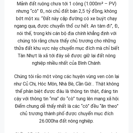
Mảnh đất ruộng chưa tới 1 công (1.000m² – PV)
nhưng “cò” Đ., nói chủ đất bán 2,5 tỷ đồng, không
bớt một xu. “Đất này cặp đường có xe buýt chạy
ngang qua, được chuyển thổ cư hết. An tâm đi”, Đ.,
nói thế, trong khi cán bộ địa chính khẳng định với
chúng tôi rằng chưa thấy chủ trương cho những
thửa đất khu vực này chuyển mục đích mà chỉ biết
Tân Nhựt là xã tới đây sẽ được giữ lại đất nông
nghiệp nhiều nhất của Bình Chánh.
Chúng tôi rảo một vòng các huyện vùng ven còn lại
như Củ Chi, Hóc Môn, Nhà Bè, Cần Giờ… Thật không
thể phân biệt được đâu là thông tin thật, đáng tin
cậy với thông tin “ma” do “cò” tung lên mạng xã hội.
Điểm chung dễ thấy nhất là các “cò” đều “ăn theo”
chủ trương thành phố được chuyển mục đích
26.000ha đất nông nghiệp.