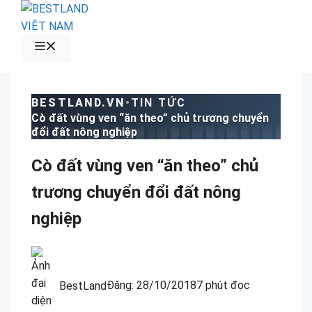
Chuyển
đến
nội
MENU
dung
BESTLAND.VN
•
TIN TỨC
Cò đất vùng ven “ăn theo” chủ trương chuyển
đổi đất nông nghiệp
Cò đất vùng ven “ăn theo” chủ
trương chuyển đổi đất nông
nghiệp
BestLand
Đăng:
28/10/2018
7 phút đọc