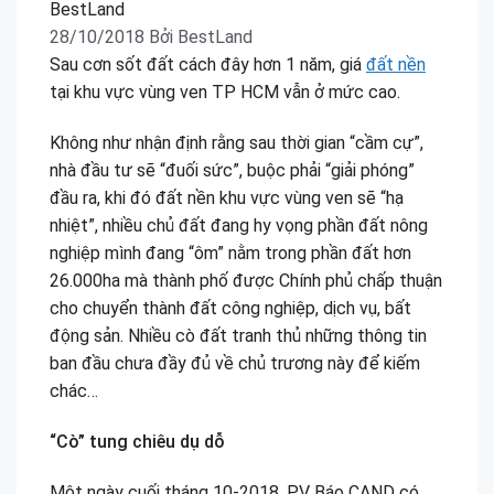
28/10/2018
Bởi
BestLand
Sau cơn sốt đất cách đây hơn 1 năm, giá
đất nền
tại khu vực vùng ven TP HCM vẫn ở mức cao.
Không như nhận định rằng sau thời gian “cầm cự”,
nhà đầu tư sẽ “đuối sức”, buộc phải “giải phóng”
đầu ra, khi đó đất nền khu vực vùng ven sẽ “hạ
nhiệt”, nhiều chủ đất đang hy vọng phần đất nông
nghiệp mình đang “ôm” nằm trong phần đất hơn
26.000ha mà thành phố được Chính phủ chấp thuận
cho chuyển thành đất công nghiệp, dịch vụ, bất
động sản. Nhiều cò đất tranh thủ những thông tin
ban đầu chưa đầy đủ về chủ trương này để kiếm
chác…
“Cò” tung chiêu dụ dỗ
Một ngày cuối tháng 10-2018, PV Báo CAND có