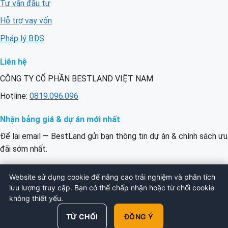
Tư vấn đầu tư
Hỗ trợ vay vốn
Pháp lý BĐS
Liên hệ
CÔNG TY CỔ PHẦN BESTLAND VIỆT NAM
Hotline:
0819.096.096
Nhận bảng giá & dự án mới nhất
Để lại email — BestLand gửi bạn thông tin dự án & chính sách ưu
đãi sớm nhất.
Email
ĐĂNG KÝ
Website sử dụng cookie để nâng cao trải nghiệm và phân tích
của
lưu lượng truy cập. Bạn có thể chấp nhận hoặc từ chối cookie
bạn
không thiết yếu.
© 2026 BESTLAND VIỆT NAM. All Rights
TỪ CHỐI
ĐỒNG Ý
Reserved.
Chính sách bảo mật
·
Điều khoản
·
Sitemap