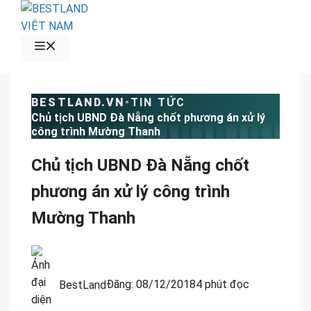
Chuyển
đến
nội
MENU
dung
BESTLAND.VN
•
TIN TỨC
Chủ tịch UBND Đà Nẵng chốt phương án xử lý
công trình Mường Thanh
Chủ tịch UBND Đà Nẵng chốt
phương án xử lý công trình
Mường Thanh
BestLand
Đăng:
08/12/2018
4 phút đọc