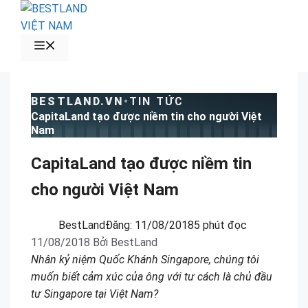
Chuyển
đến
nội
MENU
dung
BESTLAND.VN
•
TIN TỨC
CapitaLand tạo được niềm tin cho người Việt
Nam
CapitaLand tạo được niềm tin
cho người Việt Nam
BestLand
Đăng:
11/08/2018
5 phút đọc
11/08/2018
Bởi
BestLand
Nhân kỷ niệm Quốc Khánh Singapore, chúng tôi
muốn biết cảm xúc của ông với tư cách là chủ đầu
tư Singapore tại Việt Nam?