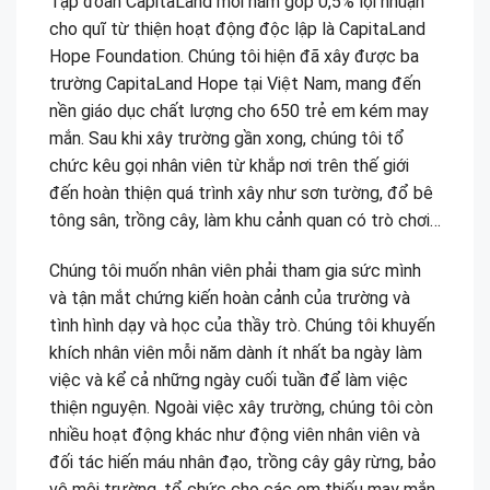
Tập đoàn CapitaLand mỗi năm góp 0,5% lợi nhuận
cho quĩ từ thiện hoạt động độc lập là CapitaLand
Hope Foundation. Chúng tôi hiện đã xây được ba
trường CapitaLand Hope tại Việt Nam, mang đến
nền giáo dục chất lượng cho 650 trẻ em kém may
mắn. Sau khi xây trường gần xong, chúng tôi tổ
chức kêu gọi nhân viên từ khắp nơi trên thế giới
đến hoàn thiện quá trình xây như sơn tường, đổ bê
tông sân, trồng cây, làm khu cảnh quan có trò chơi…
Chúng tôi muốn nhân viên phải tham gia sức mình
và tận mắt chứng kiến hoàn cảnh của trường và
tình hình dạy và học của thầy trò. Chúng tôi khuyến
khích nhân viên mỗi năm dành ít nhất ba ngày làm
việc và kể cả những ngày cuối tuần để làm việc
thiện nguyện. Ngoài việc xây trường, chúng tôi còn
nhiều hoạt động khác như động viên nhân viên và
đối tác hiến máu nhân đạo, trồng cây gây rừng, bảo
vệ môi trường, tổ chức cho các em thiếu may mắn