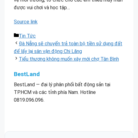
được vui chơi và học tập…
Source link
Danh
Tin Tức
mục
Đà Nẵng sẽ chuyển trả toàn bộ tiền sử dụng đất
để lấy lại sân vận động Chi Lăng
Tiểu thương không muốn xây mới chợ Tân Bình
BestLand
BestLand — đại lý phân phối bất động sản tại
TP.HCM và các tỉnh phía Nam. Hotline
0819.096.096.