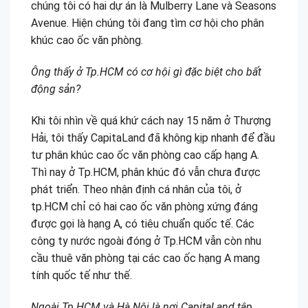
chúng tôi có hai dự án là Mulberry Lane và Seasons
Avenue. Hiện chúng tôi đang tìm cơ hội cho phân
khúc cao ốc văn phòng.
Ông thấy ở Tp.HCM có cơ hội gì đặc biệt cho bất
động sản?
Khi tôi nhìn về quá khứ cách nay 15 năm ở Thượng
Hải, tôi thấy CapitaLand đã không kịp nhanh để đầu
tư phân khúc cao ốc văn phòng cao cấp hạng A.
Thì nay ở Tp.HCM, phân khúc đó vẫn chưa được
phát triển. Theo nhận định cá nhân của tôi, ở
tp.HCM chỉ có hai cao ốc văn phòng xứng đáng
được gọi là hạng A, có tiêu chuẩn quốc tế. Các
công ty nước ngoài đóng ở Tp.HCM vẫn còn nhu
cầu thuê văn phòng tại các cao ốc hạng A mang
tính quốc tế như thế.
Ngoài Tp.HCM và Hà Nội là nơi CapitaLand tập