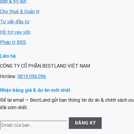
Bán & Ký gửi
Cho thuê & Quản lý
Tư vấn đầu tư
Hỗ trợ vay vốn
Pháp lý BĐS
Liên hệ
CÔNG TY CỔ PHẦN BESTLAND VIỆT NAM
Hotline:
0819.096.096
Nhận bảng giá & dự án mới nhất
Để lại email — BestLand gửi bạn thông tin dự án & chính sách ưu
đãi sớm nhất.
Email
ĐĂNG KÝ
của