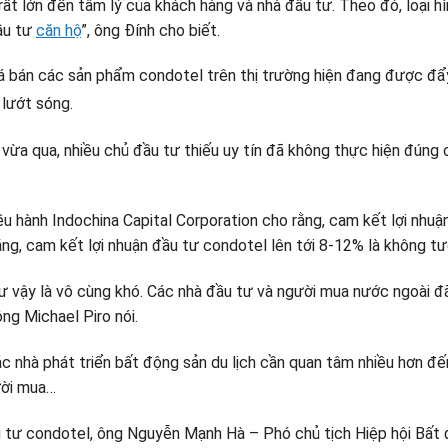
rất lớn đến tâm lý của khách hàng và nhà đầu tư. Theo đó, loại 
đầu tư
căn hộ
”, ông Đính cho biết.
giá bán các sản phẩm condotel trên thị trường hiện đang được đẩ
 lướt sóng.
n vừa qua, nhiều chủ đầu tư thiếu uy tín đã không thực hiện đúng
u hành Indochina Capital Corporation cho rằng, cam kết lợi nhuậ
ằng, cam kết lợi nhuận đầu tư condotel lên tới 8-12% là không tư
ư vậy là vô cùng khó. Các nhà đầu tư và người mua nước ngoài đã
ng Michael Piro nói.
ác nhà phát triển bất động sản du lịch cần quan tâm nhiều hơn đế
ười mua…
u tư condotel, ông Nguyễn Mạnh Hà – Phó chủ tịch Hiệp hội Bất