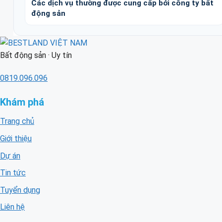
Các dịch vụ thường được cung cấp bởi công ty bất
động sản
Bất động sản · Uy tín
0819.096.096
Khám phá
Trang chủ
Giới thiệu
Dự án
Tin tức
Tuyển dụng
Liên hệ