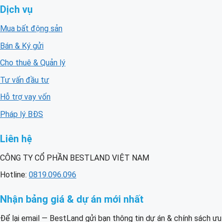
Dịch vụ
Mua bất động sản
Bán & Ký gửi
Cho thuê & Quản lý
Tư vấn đầu tư
Hỗ trợ vay vốn
Pháp lý BĐS
Liên hệ
CÔNG TY CỔ PHẦN BESTLAND VIỆT NAM
Hotline:
0819.096.096
Nhận bảng giá & dự án mới nhất
Để lại email — BestLand gửi bạn thông tin dự án & chính sách ưu