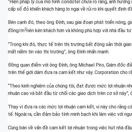
“Hiện pháp lý của mô hình condotel chưa rõ ràng, ảnh hưởng 
cấp sổ đỏ khiến khách hàng lo ngại về rủi ro khi quyết định 
Bên cạnh đó, theo ông Đính, sau giai đoạn phát triển nóng, 
2
đồng/m
nên kén khách hơn và không phù hợp với nhà đầu tư
“Trong khi đó, thực tế trên thị trường bất động sản thời gia
mất niềm tin vào thị trường”, ông Đính nhấn mạnh.
Đồng quan điểm với ông Đính, ông Michael Piro, Giám đốc điề
trên thế giới dám đưa ra cam kết như vậy. Corporation cho r
“Theo kinh nghiệm của chúng tôi, đạt được mức lợi nhuận nh
nhuận cao và bắt đầu từ chối các giao dịch trên cơ sở này”, ô
Thay vì đưa ra các mức lợi nhuận cam kết, vị này cho rằng c
tế. Ngoài ra, cần đảm bảo tính minh bạch khi làm việc với ng
Cùng bàn về vấn đề cam kết lợi nhuận trong việc hút nhà đầ