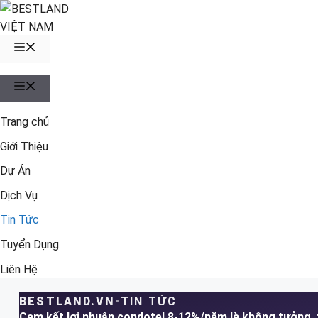
Chuyển
đến
nội
MENU
dung
MENU
Trang chủ
Giới Thiệu
Dự Án
Dịch Vụ
Tin Tức
Tuyển Dụng
Liên Hệ
BESTLAND.VN
•
TIN TỨC
Cam kết lợi nhuận condotel 8-12%/năm là không tưởng, 