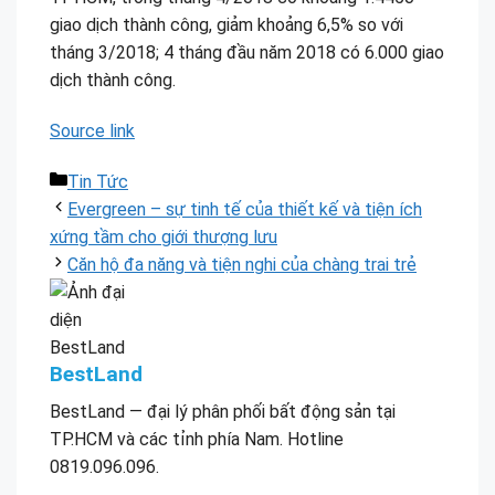
giao dịch thành công, giảm khoảng 6,5% so với
tháng 3/2018; 4 tháng đầu năm 2018 có 6.000 giao
dịch thành công.
Source link
Danh
Tin Tức
mục
Evergreen – sự tinh tế của thiết kế và tiện ích
xứng tầm cho giới thượng lưu
Căn hộ đa năng và tiện nghi của chàng trai trẻ
BestLand
BestLand — đại lý phân phối bất động sản tại
TP.HCM và các tỉnh phía Nam. Hotline
0819.096.096.