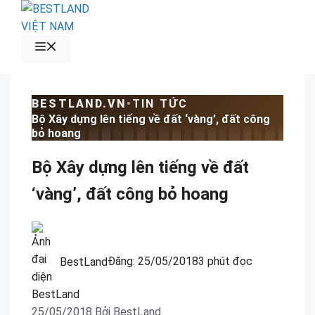
Chuyển
đến
nội
MENU
dung
BESTLAND.VN
•
TIN TỨC
Bộ Xây dựng lên tiếng về đất ‘vàng’, đất công
bỏ hoang
Bộ Xây dựng lên tiếng về đất
‘vàng’, đất công bỏ hoang
BestLand
Đăng:
25/05/2018
3 phút đọc
25/05/2018
Bởi
BestLand