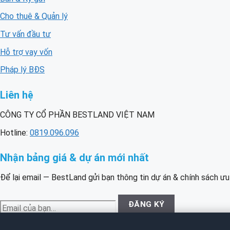
Cho thuê & Quản lý
Tư vấn đầu tư
Hỗ trợ vay vốn
Pháp lý BĐS
Liên hệ
CÔNG TY CỔ PHẦN BESTLAND VIỆT NAM
Hotline:
0819.096.096
Nhận bảng giá & dự án mới nhất
Để lại email — BestLand gửi bạn thông tin dự án & chính sách ưu
Email
ĐĂNG KÝ
của
bạn