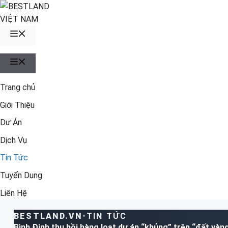
Chuyển
đến
nội
MENU
dung
MENU
Trang chủ
Giới Thiệu
Dự Án
Dịch Vụ
Tin Tức
Tuyển Dụng
Liên Hệ
BESTLAND.VN
•
TIN TỨC
Bình Định thu hồi hàng loạt dự án “khủng” trên “đất vàn