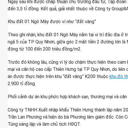
Ngay sau khi được chấp thuận chủ trương đầu tư, Tập đoàn H
đến 3,5 tỉ đồng. Kết quả, giải nhất thuộc về Công ty Group8A
Khu đất 01 Ngô Mây được ví như “đất vàng”
Theo ghi nhận, khu đất 01 Ngô Mây nằm tại vị trí đắc địa ở 
ngã 5 của TP Quy Nhơn, giữa góc 2 mặt tiền 2 đường lớn là
động từ 100 đến 200 triệu đồng/m2.
Trước đó không lâu, cũng vì lý do chậm thực hiện theo cam 
mại và căn hộ cao cấp Thiên Hưng tại TP Quy Nhơn, do liê
án được thực hiện trên khu “đất vàng” K200 thuộc
khu đô th
2.900 tỉ đồng.
Phối cảnh dự án khu phức hợp khách sạn, thương mại và căn
Công ty TNHH Xuất nhập khẩu Thiên Hưng thành lập năm 2014
Trần Lan Phương và hiện do bà Phương làm giám đốc. Còn Cô
Tùng sáng lập và làm chủ tịch HĐQT.