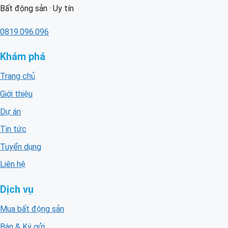
Bất động sản · Uy tín
0819.096.096
Khám phá
Trang chủ
Giới thiệu
Dự án
Tin tức
Tuyển dụng
Liên hệ
Dịch vụ
Mua bất động sản
Bán & Ký gửi