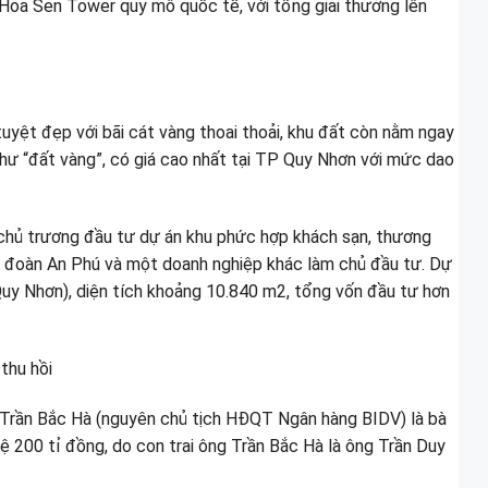
 Hoa Sen Tower quy mô quốc tế, với tổng giải thưởng lên
tuyệt đẹp với bãi cát vàng thoai thoải, khu đất còn nằm ngay
hư “đất vàng”, có giá cao nhất tại TP Quy Nhơn với mức dao
i chủ trương đầu tư dự án khu phức hợp khách sạn, thương
 đoàn An Phú và một doanh nghiệp khác làm chủ đầu tư. Dự
y Nhơn), diện tích khoảng 10.840 m2, tổng vốn đầu tư hơn
thu hồi
 Trần Bắc Hà (nguyên chủ tịch HĐQT Ngân hàng BIDV) là bà
 200 tỉ đồng, do con trai ông Trần Bắc Hà là ông Trần Duy