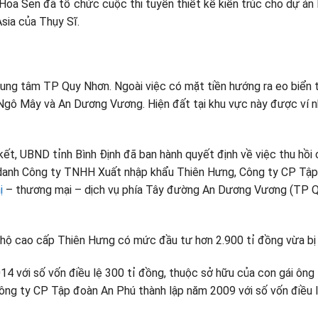
oa Sen đã tổ chức cuộc thi tuyển thiết kế kiến trúc cho dự án
sia của Thụy Sĩ.
trung tâm TP Quy Nhơn. Ngoài việc có mặt tiền hướng ra eo biển 
 Ngô Mây và An Dương Vương. Hiện đất tại khu vực này được ví n
kết, UBND tỉnh Bình Định đã ban hành quyết định về việc thu hồ
n danh Công ty TNHH Xuất nhập khẩu Thiên Hưng, Công ty CP Tập
ị
– thương mại – dịch vụ phía Tây đường An Dương Vương (TP Qu
 hộ cao cấp Thiên Hưng có mức đầu tư hơn 2.900 tỉ đồng vừa bị 
 với số vốn điều lệ 300 tỉ đồng, thuộc sở hữu của con gái ông
ng ty CP Tập đoàn An Phú thành lập năm 2009 với số vốn điều lệ