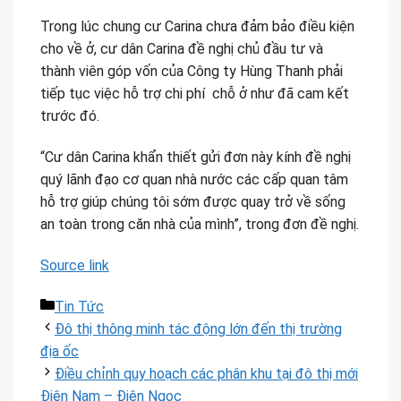
Trong lúc chung cư Carina chưa đảm bảo điều kiện
cho về ở, cư dân Carina đề nghị chủ đầu tư và
thành viên góp vốn của Công ty Hùng Thanh phải
tiếp tục việc hỗ trợ chi phí chỗ ở như đã cam kết
trước đó.
“Cư dân Carina khẩn thiết gửi đơn này kính đề nghị
quý lãnh đạo cơ quan nhà nước các cấp quan tâm
hỗ trợ giúp chúng tôi sớm được quay trở về sống
an toàn trong căn nhà của mình”, trong đơn đề nghị.
Source link
Danh
Tin Tức
mục
Đô thị thông minh tác động lớn đến thị trường
địa ốc
Điều chỉnh quy hoạch các phân khu tại đô thị mới
Điện Nam – Điện Ngọc