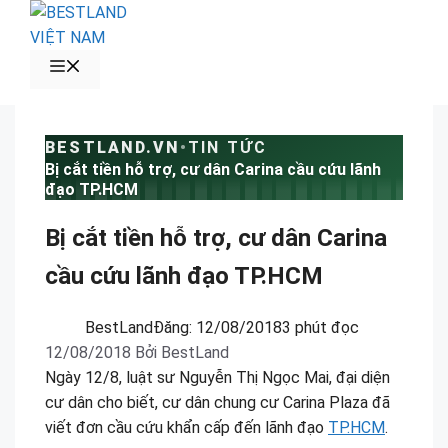
Chuyển
đến
nội
MENU
dung
BESTLAND.VN
•
TIN TỨC
Bị cắt tiền hỗ trợ, cư dân Carina cầu cứu lãnh
đạo TP.HCM
Bị cắt tiền hỗ trợ, cư dân Carina
cầu cứu lãnh đạo TP.HCM
BestLand
Đăng:
12/08/2018
3 phút đọc
12/08/2018
Bởi
BestLand
Ngày 12/8, luật sư Nguyễn Thị Ngọc Mai, đại diện
cư dân cho biết, cư dân chung cư Carina Plaza đã
viết đơn cầu cứu khẩn cấp đến lãnh đạo
TP.HCM
.