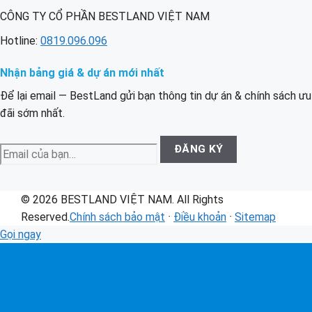
CÔNG TY CỔ PHẦN BESTLAND VIỆT NAM
Hotline:
0819.096.096
Nhận bảng giá & dự án mới nhất
Để lại email — BestLand gửi bạn thông tin dự án & chính sách ưu
đãi sớm nhất.
Email
ĐĂNG KÝ
của
bạn
© 2026 BESTLAND VIỆT NAM. All Rights
Reserved.
Chính sách bảo mật
·
Điều khoản
·
Sitemap
Gọi ngay